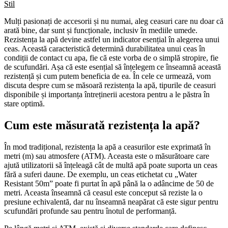
Stil
Mulți pasionați de accesorii și nu numai, aleg ceasuri care nu doar că
arată bine, dar sunt și funcționale, inclusiv în mediile umede.
Rezistența la apă devine astfel un indicator esențial în alegerea unui
ceas. Această caracteristică determină durabilitatea unui ceas în
condiții de contact cu apa, fie că este vorba de o simplă stropire, fie
de scufundări. Așa că este esențial să înțelegem ce înseamnă această
rezistență și cum putem beneficia de ea. În cele ce urmează, vom
discuta despre cum se măsoară rezistența la apă, tipurile de ceasuri
disponibile și importanța întreținerii acestora pentru a le păstra în
stare optimă.
Cum este măsurată rezistența la apă?
În mod tradițional, rezistența la apă a ceasurilor este exprimată în
metri (m) sau atmosfere (ATM). Aceasta este o măsurătoare care
ajută utilizatorii să înțeleagă cât de multă apă poate suporta un ceas
fără a suferi daune. De exemplu, un ceas etichetat cu „Water
Resistant 50m” poate fi purtat în apă până la o adâncime de 50 de
metri. Aceasta înseamnă că ceasul este conceput să reziste la o
presiune echivalentă, dar nu înseamnă neapărat că este sigur pentru
scufundări profunde sau pentru înotul de performanță.