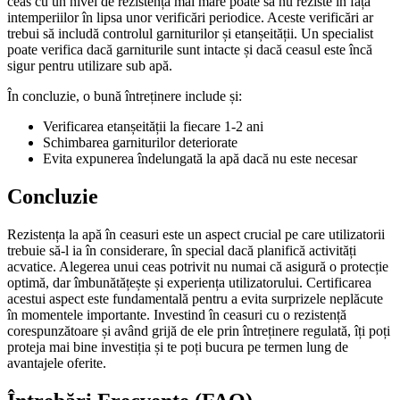
ceas cu un nivel de rezistență mai mare poate să nu reziste în fața
intemperiilor în lipsa unor verificări periodice. Aceste verificări ar
trebui să includă controlul garniturilor și etanșeității. Un specialist
poate verifica dacă garniturile sunt intacte și dacă ceasul este încă
sigur pentru utilizare sub apă.
În concluzie, o bună întreținere include și:
Verificarea etanșeității la fiecare 1-2 ani
Schimbarea garniturilor deteriorate
Evita expunerea îndelungată la apă dacă nu este necesar
Concluzie
Rezistența la apă în ceasuri este un aspect crucial pe care utilizatorii
trebuie să-l ia în considerare, în special dacă planifică activități
acvatice. Alegerea unui ceas potrivit nu numai că asigură o protecție
optimă, dar îmbunătățește și experiența utilizatorului. Certificarea
acestui aspect este fundamentală pentru a evita surprizele neplăcute
în momentele importante. Investind în ceasuri cu o rezistență
corespunzătoare și având grijă de ele prin întreținere regulată, îți poți
proteja mai bine investiția și te poți bucura pe termen lung de
avantajele oferite.