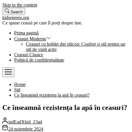
Skip to the content
Search
kidsrgreen.org
Ce spune ceasul pe care îl porți despre tine.
Prima pagină
Ceasuri Moderne
Ceasuri cu brățări din silicon: Confort și stil pentru un
stil de viață activ
Ceasuri Clasice
Politică de confidențialitate
Home
Stil
Ce înseamnă rezistența la apă în ceasuri?
Ce înseamnă rezistența la apă în ceasuri?
iadEadXkid_23ad
24 noiembrie 2024