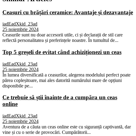
Ceasuri cu brățări ceramice: Avantaje și dezavantaje
iadEadXkid_23ad
25 noiembrie 2024
Ceasurile sunt nu doar accesorii utile, ci și declarații de stil care
reflectă personalitatea și preferințele noastre. În tumultul de...
Top 5 greșeli de evitat când achiziționezi un ceas
iadEadXkid_23ad
25 noiembrie 2024
În lumea diversificată a ceasurilor, alegerea modelului perfect poate
părea copleșitoare, mai ales datorită numărului mare de opțiuni
disponibile pe...
Ce trebuie să știi înainte de a cumpăra un ceas
online
iadEadXkid_23ad
25 noiembrie 2024
Aventura de a căuta un ceas online este cu siguranță captivantă, dar
vine și cu o serie de provocări. Cumpărătorii...