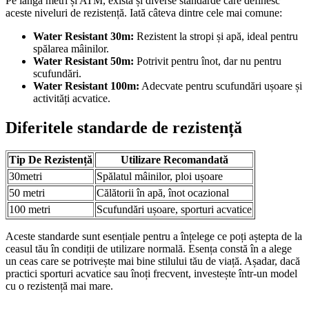
Pe lângă metri și ATM, există și diverse standarde care definesc
aceste niveluri de rezistență. Iată câteva dintre cele mai comune:
Water Resistant 30m:
Rezistent la stropi și apă, ideal pentru
spălarea mâinilor.
Water Resistant 50m:
Potrivit pentru înot, dar nu pentru
scufundări.
Water Resistant 100m:
Adecvate pentru scufundări ușoare și
activități acvatice.
Diferitele standarde de rezistență
Tip De Rezistență
Utilizare Recomandată
30metri
Spălatul mâinilor, ploi ușoare
50 metri
Călătorii în apă, înot ocazional
100 metri
Scufundări ușoare, sporturi acvatice
Aceste standarde sunt esențiale pentru a înțelege ce poți aștepta de la
ceasul tău în condiții de utilizare normală. Esența constă în a alege
un ceas care se potrivește mai bine stilului tău de viață. Așadar, dacă
practici sporturi acvatice sau înoți frecvent, investește într-un model
cu o rezistență mai mare.