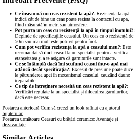
Întrebări Frecvente (FAQ)
Ce înseamnă un ceas rezistent la apă?
: Rezistența la apă
indică cât de bine un ceas poate rezista la contactul cu apa,
fiind măsurată în metri sau atmosfere.
Pot purta un ceas cu rezistență la apă în timpul înotului?
:
Depinde de specificațiile ceasului. Un ceas cu o rezistență de
50m sau mai mult este potrivit pentru înot.
Cum pot verifica rezistența la apă a ceasului meu?
: Este
recomandat să duci ceasul la un specialist pentru a verifica
etanșeitatea și a te asigura că garniturile sunt intacte.
Ce se întâmplă dacă îmi scufund ceasul într-o apă mai
adâncă decât specificația?
: Excesul de presiune poate duce
la pătrunderea apei în mecanismul ceasului, cauzând daune
ireparabile.
Ce tip de întreținere necesită un ceas rezistent la apă?
:
Verificări regulate la un specialist și înlocuirea garniturilor,
dacă este necesar.
Postarea anterioară
Cum să creezi un look rafinat cu ajutorul
bijuteriilor
Postarea următoare
Ceasuri cu brățări ceramice: Avantaje și
dezavantaje
Similar Articles