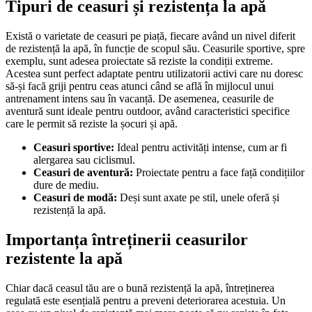
Tipuri de ceasuri și rezistența la apă
Există o varietate de ceasuri pe piață, fiecare având un nivel diferit
de rezistență la apă, în funcție de scopul său. Ceasurile sportive, spre
exemplu, sunt adesea proiectate să reziste la condiții extreme.
Acestea sunt perfect adaptate pentru utilizatorii activi care nu doresc
să-și facă griji pentru ceas atunci când se află în mijlocul unui
antrenament intens sau în vacanță. De asemenea, ceasurile de
aventură sunt ideale pentru outdoor, având caracteristici specifice
care le permit să reziste la șocuri și apă.
Ceasuri sportive:
Ideal pentru activități intense, cum ar fi
alergarea sau ciclismul.
Ceasuri de aventură:
Proiectate pentru a face față condițiilor
dure de mediu.
Ceasuri de modă:
Deși sunt axate pe stil, unele oferă și
rezistență la apă.
Importanța întreținerii ceasurilor
rezistente la apă
Chiar dacă ceasul tău are o bună rezistență la apă, întreținerea
regulată este esențială pentru a preveni deteriorarea acestuia. Un