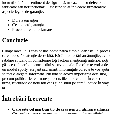
lucru îți oferă un sentiment de siguranță, în cazul unor defecte de
fabricație sau nefuncționări. Este bine să ai în vedere următoarele
aspecte legate de garanție:
Durata garanției
Ce acoperă garanția
Procedurile de reclamare
Concluzie
Cumpărarea unui ceas online poate părea simplă, dar este un proces
care necesită o atenție deosebită. Făcând cercetări amănunțite, având
răbdare și luând în considerare toți factorii menționați anterior, poți
găsi ceasul perfect pentru stilul și nevoile tale. Fie că este vorba de
un model sporty, elegant sau smart, informațiile corecte te vor ajuta
să faci o alegere informată. Nu uita să acorzi importanță detaliilor,
precum politica de returnare și recenziile altor clienți. În cele din
urmă, bucură-te de noul tău ceas și de stilul pe care îl aduce în viața
ta.
Întrebări frecvente
Care este cel mai bun tip de ceas pentru utilizare zilnică?
Ceasurile quartz sunt recomandate pentru utilizare zilnică