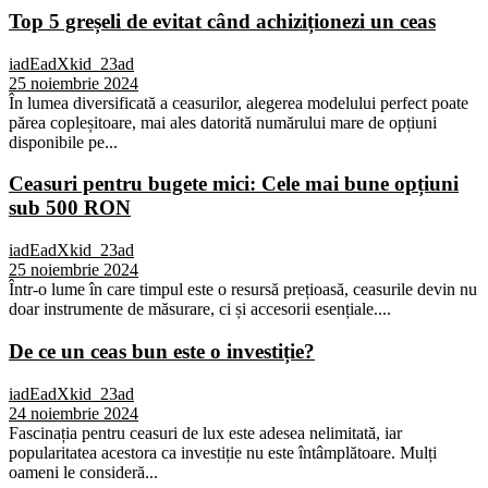
Top 5 greșeli de evitat când achiziționezi un ceas
iadEadXkid_23ad
25 noiembrie 2024
În lumea diversificată a ceasurilor, alegerea modelului perfect poate
părea copleșitoare, mai ales datorită numărului mare de opțiuni
disponibile pe...
Ceasuri pentru bugete mici: Cele mai bune opțiuni
sub 500 RON
iadEadXkid_23ad
25 noiembrie 2024
Într-o lume în care timpul este o resursă prețioasă, ceasurile devin nu
doar instrumente de măsurare, ci și accesorii esențiale....
De ce un ceas bun este o investiție?
iadEadXkid_23ad
24 noiembrie 2024
Fascinația pentru ceasuri de lux este adesea nelimitată, iar
popularitatea acestora ca investiție nu este întâmplătoare. Mulți
oameni le consideră...