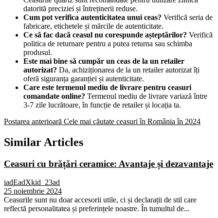
datorită preciziei și întreținerii reduse.
Cum pot verifica autenticitatea unui ceas?
Verifică seria de
fabricare, etichetele și mărcile de autenticitate.
Ce să fac dacă ceasul nu corespunde așteptărilor?
Verifică
politica de returnare pentru a putea returna sau schimba
produsul.
Este mai bine să cumpăr un ceas de la un retailer
autorizat?
Da, achiziționarea de la un retailer autorizat îți
oferă siguranța garanției și autenticitate.
Care este termenul mediu de livrare pentru ceasuri
comandate online?
Termenul mediu de livrare variază între
3-7 zile lucrătoare, în funcție de retailer și locația ta.
Postarea anterioară
Cele mai căutate ceasuri în România în 2024
Similar Articles
Ceasuri cu brățări ceramice: Avantaje și dezavantaje
iadEadXkid_23ad
25 noiembrie 2024
Ceasurile sunt nu doar accesorii utile, ci și declarații de stil care
reflectă personalitatea și preferințele noastre. În tumultul de...