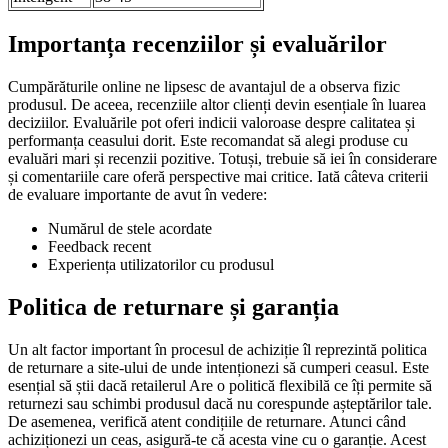
Importanța recenziilor și evaluărilor
Cumpărăturile online ne lipsesc de avantajul de a observa fizic
produsul. De aceea, recenziile altor clienți devin esențiale în luarea
deciziilor. Evaluările pot oferi indicii valoroase despre calitatea și
performanța ceasului dorit. Este recomandat să alegi produse cu
evaluări mari și recenzii pozitive. Totuși, trebuie să iei în considerare
și comentariile care oferă perspective mai critice. Iată câteva criterii
de evaluare importante de avut în vedere:
Numărul de stele acordate
Feedback recent
Experiența utilizatorilor cu produsul
Politica de returnare și garanția
Un alt factor important în procesul de achiziție îl reprezintă politica
de returnare a site-ului de unde intenționezi să cumperi ceasul. Este
esențial să știi dacă retailerul Are o politică flexibilă ce îți permite să
returnezi sau schimbi produsul dacă nu corespunde așteptărilor tale.
De asemenea, verifică atent condițiile de returnare. Atunci când
achiziționezi un ceas, asigură-te că acesta vine cu o garanție. Acest