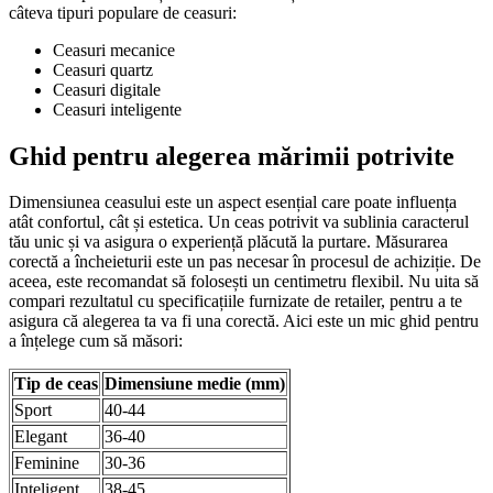
câteva tipuri populare de ceasuri:
Ceasuri mecanice
Ceasuri quartz
Ceasuri digitale
Ceasuri inteligente
Ghid pentru alegerea mărimii potrivite
Dimensiunea ceasului este un aspect esențial care poate influența
atât confortul, cât și estetica. Un ceas potrivit va sublinia caracterul
tău unic și va asigura o experiență plăcută la purtare. Măsurarea
corectă a încheieturii este un pas necesar în procesul de achiziție. De
aceea, este recomandat să folosești un centimetru flexibil. Nu uita să
compari rezultatul cu specificațiile furnizate de retailer, pentru a te
asigura că alegerea ta va fi una corectă. Aici este un mic ghid pentru
a înțelege cum să măsori:
Tip de ceas
Dimensiune medie (mm)
Sport
40-44
Elegant
36-40
Feminine
30-36
Inteligent
38-45