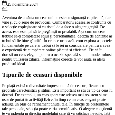
25 noiembrie 2024
Stil
Aventura de a căuta un ceas online este cu siguranță captivantă, dar
vine și cu o serie de provocări. Cumpărătorii adesea se confruntă cu
o selecție copleșitoare și cu riscul de a face o alegere greșită. De
aceea, este esențial să te pregătești în prealabil. Așa cum un ceas
trebuie să-ți completeze stilul și personalitatea, decizia de achiziție ar
trebui să fie bine gândită. În cele ce urmează, vom explora aspectele
fundamentale pe care ar trebui să le iei în considerare pentru a avea
o experiență de cumpărare online plăcută și eficientă. Fie că îți
dorești un ceas elegant pentru o ocazie specială sau un model robust
pentru utilizarea zilnică, informațiile corecte te vor ajuta să alegi
produsul ideal.
Tipurile de ceasuri disponibile
Pe piață există o diversitate impresionantă de ceasuri, fiecare cu
propriile caracteristici și stiluri. Este important să știi ce tip de ceas îți
dorești. De exemplu, un ceas sport este adesea mai rezistent și mai
ușor de purtat în activități fizice, în timp ce un ceas elegant poate
adăuga un plus de rafinament ținutei tale. În funcție de preferințele
tale personale, selecția poate varia semnificativ. O alegere conștientă
te va îndrepta în direcția modelului care îți va satisface nevoile. Iată