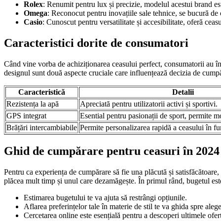
Rolex
: Renumit pentru lux și precizie, modelul acestui brand est
Omega
: Reconocut pentru inovațiile sale tehnice, se bucură de 
Casio
: Cunoscut pentru versatilitate și accesibilitate, oferă ceasu
Caracteristici dorite de consumatori
Când vine vorba de achiziționarea ceasului perfect, consumatorii au în 
designul sunt două aspecte cruciale care influențează decizia de cumpăr
Caracteristică
Detalii
Rezistența la apă
Apreciată pentru utilizatorii activi și sportivi.
GPS integrat
Esential pentru pasionații de sport, permite mo
Brățări intercambiabile
Permite personalizarea rapidă a ceasului în fu
Ghid de cumpărare pentru ceasuri în 2024
Pentru ca experiența de cumpărare să fie una plăcută și satisfăcătoare, e
plăcea mult timp și unul care dezamăgește. În primul rând, bugetul este 
Estimarea bugetului te va ajuta să restrângi opțiunile.
Aflarea preferințelor tale în materie de stil te va ghida spre aleg
Cercetarea online este esențială pentru a descoperi ultimele ofert