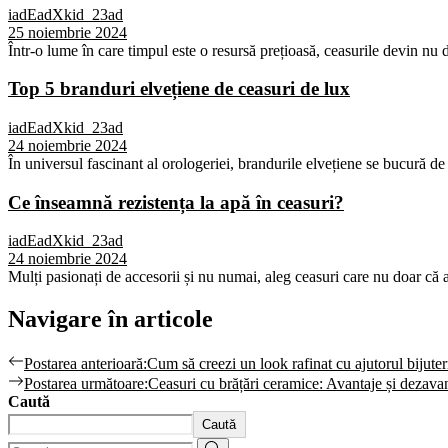
iadEadXkid_23ad
25 noiembrie 2024
Într-o lume în care timpul este o resursă prețioasă, ceasurile devin nu d
Top 5 branduri elvețiene de ceasuri de lux
iadEadXkid_23ad
24 noiembrie 2024
În universul fascinant al orologeriei, brandurile elvețiene se bucură de 
Ce înseamnă rezistența la apă în ceasuri?
iadEadXkid_23ad
24 noiembrie 2024
Mulți pasionați de accesorii și nu numai, aleg ceasuri care nu doar că ar
Navigare în articole
Postarea anterioară:
Cum să creezi un look rafinat cu ajutorul bijuteri
Postarea următoare:
Ceasuri cu brățări ceramice: Avantaje și dezava
Caută
Caută