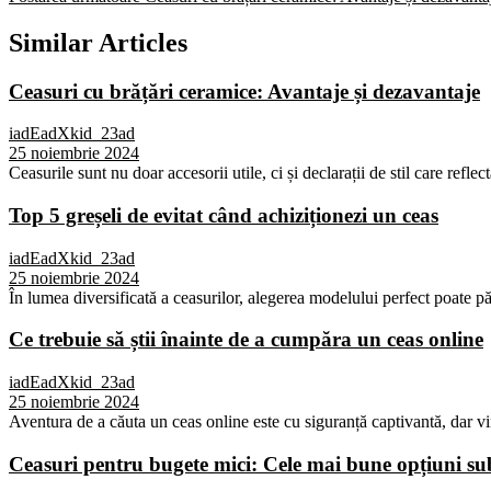
Similar Articles
Ceasuri cu brățări ceramice: Avantaje și dezavantaje
iadEadXkid_23ad
25 noiembrie 2024
Ceasurile sunt nu doar accesorii utile, ci și declarații de stil care reflec
Top 5 greșeli de evitat când achiziționezi un ceas
iadEadXkid_23ad
25 noiembrie 2024
În lumea diversificată a ceasurilor, alegerea modelului perfect poate p
Ce trebuie să știi înainte de a cumpăra un ceas online
iadEadXkid_23ad
25 noiembrie 2024
Aventura de a căuta un ceas online este cu siguranță captivantă, dar vi
Ceasuri pentru bugete mici: Cele mai bune opțiuni 