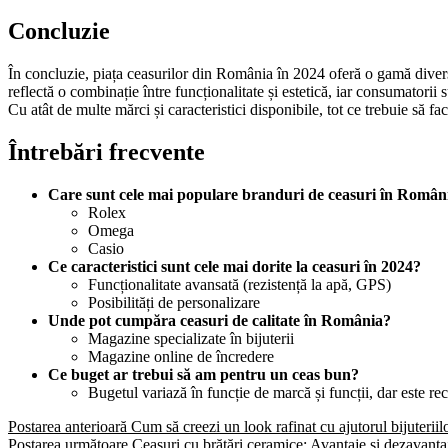
Concluzie
În concluzie, piața ceasurilor din România în 2024 oferă o gamă diversif
reflectă o combinație între funcționalitate și estetică, iar consumatorii
Cu atât de multe mărci și caracteristici disponibile, tot ce trebuie să faci 
Întrebări frecvente
Care sunt cele mai populare branduri de ceasuri în Român
Rolex
Omega
Casio
Ce caracteristici sunt cele mai dorite la ceasuri în 2024?
Funcționalitate avansată (rezistență la apă, GPS)
Posibilități de personalizare
Unde pot cumpăra ceasuri de calitate în România?
Magazine specializate în bijuterii
Magazine online de încredere
Ce buget ar trebui să am pentru un ceas bun?
Bugetul variază în funcție de marcă și funcții, dar este r
Postarea anterioară
Cum să creezi un look rafinat cu ajutorul bijuteriil
Postarea următoare
Ceasuri cu brățări ceramice: Avantaje și dezavanta