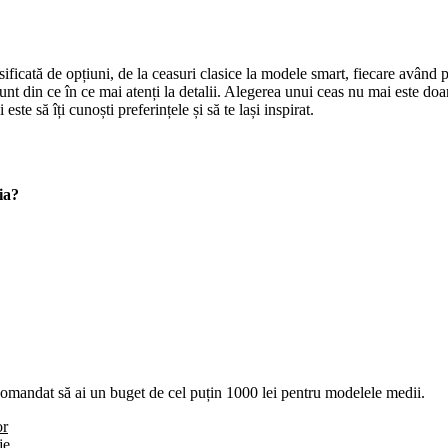
icată de opțiuni, de la ceasuri clasice la modele smart, fiecare având pot
 sunt din ce în ce mai atenți la detalii. Alegerea unui ceas nu mai este do
este să îți cunoști preferințele și să te lași inspirat.
ia?
ecomandat să ai un buget de cel puțin 1000 lei pentru modelele medii.
or
je