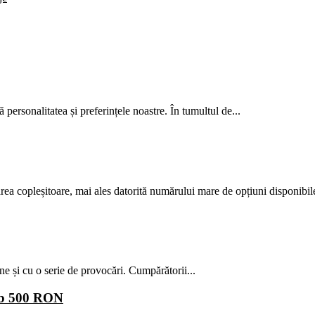
tă personalitatea și preferințele noastre. În tumultul de...
ărea copleșitoare, mai ales datorită numărului mare de opțiuni disponibile
ne și cu o serie de provocări. Cumpărătorii...
sub 500 RON