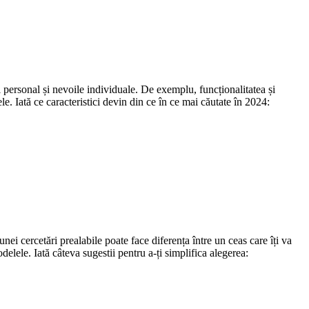
l personal și nevoile individuale. De exemplu, funcționalitatea și
. Iată ce caracteristici devin din ce în ce mai căutate în 2024:
nei cercetări prealabile poate face diferența între un ceas care îți va
elele. Iată câteva sugestii pentru a-ți simplifica alegerea: