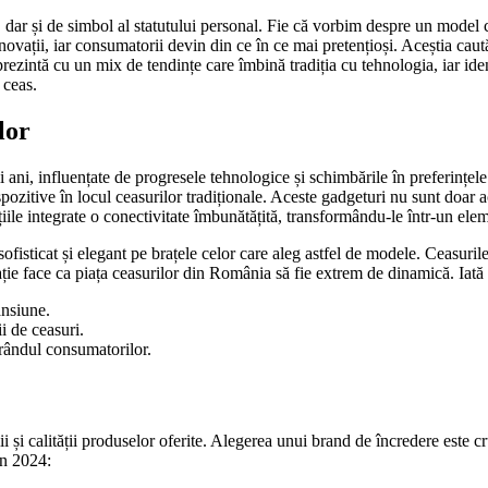
ă, dar și de simbol al statutului personal. Fie că vorbim despre un model
inovații, iar consumatorii devin din ce în ce mai pretențioși. Aceștia caută
rezintă cu un mix de tendințe care îmbină tradiția cu tehnologia, iar id
 ceas.
lor
ani, influențate de progresele tehnologice și schimbările în preferințele 
zitive în locul ceasurilor tradiționale. Aceste gadgeturi nu sunt doar acce
iile integrate o conectivitate îmbunătățită, transformându-le într-un el
fisticat și elegant pe brațele celor care aleg astfel de modele. Ceasurile
vație face ca piața ceasurilor din România să fie extrem de dinamică. Iată
ansiune.
i de ceasuri.
 rândul consumatorilor.
 și calității produselor oferite. Alegerea unui brand de încredere este 
în 2024: