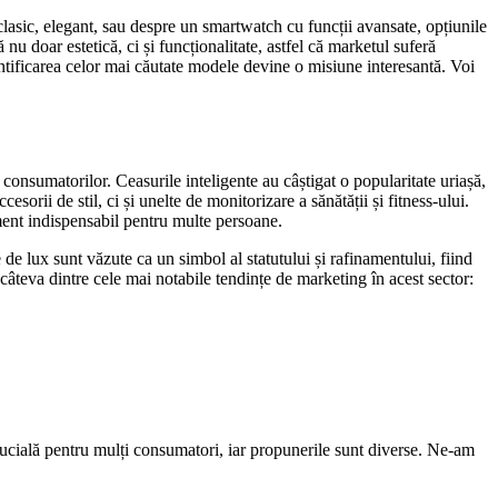
 clasic, elegant, sau despre un smartwatch cu funcții avansate, opțiunile
 nu doar estetică, ci și funcționalitate, astfel că marketul suferă
entificarea celor mai căutate modele devine o misiune interesantă. Voi
consumatorilor. Ceasurile inteligente au câștigat o popularitate uriașă,
sorii de stil, ci și unelte de monitorizare a sănătății și fitness-ului.
ement indispensabil pentru multe persoane.
 de lux sunt văzute ca un simbol al statutului și rafinamentului, fiind
 câteva dintre cele mai notabile tendințe de marketing în acest sector:
crucială pentru mulți consumatori, iar propunerile sunt diverse. Ne-am