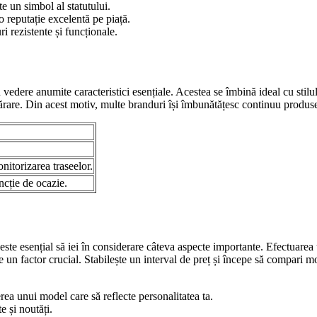
e un simbol al statutului.
o reputație excelentă pe piață.
ri rezistente și funcționale.
vedere anumite caracteristici esențiale. Acestea se îmbină ideal cu stilu
are. Din acest motiv, multe branduri își îmbunătățesc continuu produsele
nitorizarea traseelor.
ncție de ocazie.
ste esențial să iei în considerare câteva aspecte importante. Efectuarea u
un factor crucial. Stabilește un interval de preț și începe să compari mod
erea unui model care să reflecte personalitatea ta.
e și noutăți.