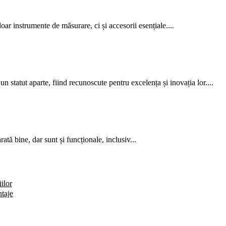
oar instrumente de măsurare, ci și accesorii esențiale....
un statut aparte, fiind recunoscute pentru excelența și inovația lor....
ată bine, dar sunt și funcționale, inclusiv...
ilor
ntaje