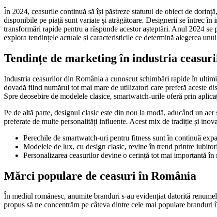
În 2024, ceasurile continuă să își păstreze statutul de obiect de dorinț
disponibile pe piață sunt variate și atrăgătoare. Designerii se întrec în 
transformări rapide pentru a răspunde acestor așteptări. Anul 2024 se p
explora tendințele actuale și caracteristicile ce determină alegerea unui
Tendințe de marketing în industria ceasuri
Industria ceasurilor din România a cunoscut schimbări rapide în ultimii 
dovadă fiind numărul tot mai mare de utilizatori care preferă aceste dispo
Spre deosebire de modelele clasice, smartwatch-urile oferă prin aplicaț
Pe de altă parte, designul clasic este din nou la modă, aducând un aer so
preferate de multe personalități influente. Acest mix de tradiție și ino
Perechile de smartwatch-uri pentru fitness sunt în continuă exp
Modelele de lux, cu design clasic, revine în trend printre iubitori
Personalizarea ceasurilor devine o cerință tot mai importantă în
Mărci populare de ceasuri în România
În mediul românesc, anumite branduri s-au evidențiat datorită renumelii
propus să ne concentrăm pe câteva dintre cele mai populare branduri 