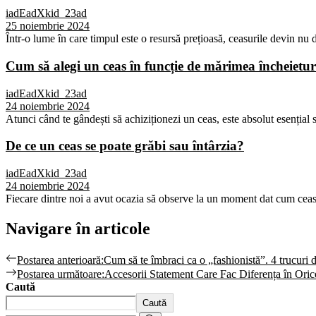
iadEadXkid_23ad
25 noiembrie 2024
Într-o lume în care timpul este o resursă prețioasă, ceasurile devin nu d
Cum să alegi un ceas în funcție de mărimea încheietur
iadEadXkid_23ad
24 noiembrie 2024
Atunci când te gândești să achiziționezi un ceas, este absolut esențial s
De ce un ceas se poate grăbi sau întârzia?
iadEadXkid_23ad
24 noiembrie 2024
Fiecare dintre noi a avut ocazia să observe la un moment dat cum ceasul
Navigare în articole
Postarea anterioară:
Cum să te îmbraci ca o „fashionistă”. 4 trucuri de
Postarea următoare:
Accesorii Statement Care Fac Diferența în Oric
Caută
Caută