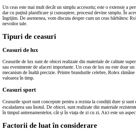
Un ceas este mai mult decât un simplu accesoriu; este o extensie a person
dar cu puțină planificare și cunoaștere, procesul devine simplu. În aces
îngrijim. De asemenea, vom discuta despre cum un ceas bărbătesc Rolex p
nevoilor tale.
Tipuri de ceasuri
Ceasuri de lux
Ceasurile de lux sunt de obicei realizate din materiale de calitate super
sau evenimente de afaceri importante. Un ceas de lux nu este doar un inst
mecanism de înaltă precizie. Printre brandurile celebre, Rolex rămâne un f
valoarea în timp.
Ceasuri sport
Ceasurile sport sunt concepute pentru a rezista la condiții dure și sunt 
escaladarea sau înotul. De obicei, sunt realizate din materiale rezistente 
în timpul antrenamentelor, cât și în viața de zi cu zi. Aici este un aspec
Factorii de luat în considerare