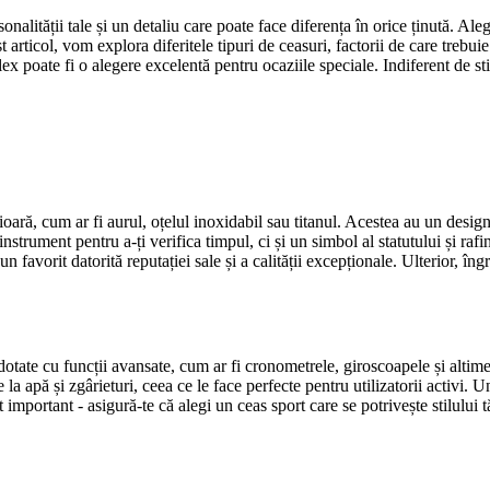
alității tale și un detaliu care poate face diferența în orice ținută. Aleg
t articol, vom explora diferitele tipuri de ceasuri, factorii de care treb
oate fi o alegere excelentă pentru ocaziile speciale. Indiferent de stil
ioară, cum ar fi aurul, oțelul inoxidabil sau titanul. Acestea au un design
rument pentru a-ți verifica timpul, ci și un simbol al statutului și rafin
avorit datorită reputației sale și a calității excepționale. Ulterior, îngri
dotate cu funcții avansate, cum ar fi cronometrele, giroscoapele și altimet
la apă și zgârieturi, ceea ce le face perfecte pentru utilizatorii activi. Un 
t important - asigură-te că alegi un ceas sport care se potrivește stilului 