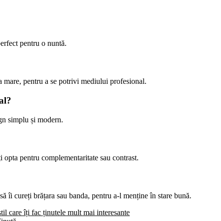
perfect pentru o nuntă.
a mare, pentru a se potrivi mediului profesional.
al?
ign simplu și modern.
poți opta pentru complementaritate sau contrast.
 să îi cureți brățara sau banda, pentru a-l menține în stare bună.
il care îți fac ținutele mult mai interesante