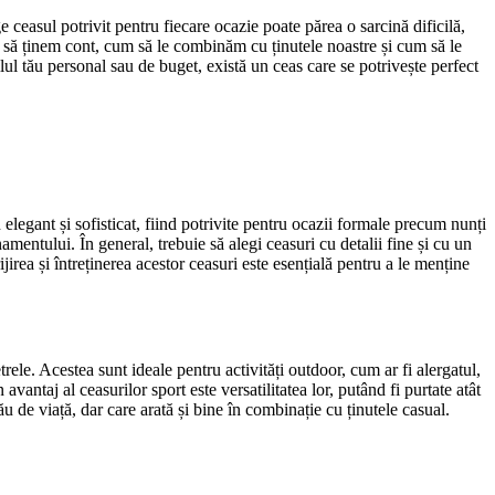
e ceasul potrivit pentru fiecare ocazie poate părea o sarcină dificilă,
uie să ținem cont, cum să le combinăm cu ținutele noastre și cum să le
ul tău personal sau de buget, există un ceas care se potrivește perfect
 elegant și sofisticat, fiind potrivite pentru ocazii formale precum nunți
amentului. În general, trebuie să alegi ceasuri cu detalii fine și cu un
jirea și întreținerea acestor ceasuri este esențială pentru a le menține
rele. Acestea sunt ideale pentru activități outdoor, cum ar fi alergatul,
avantaj al ceasurilor sport este versatilitatea lor, putând fi purtate atât
tău de viață, dar care arată și bine în combinație cu ținutele casual.