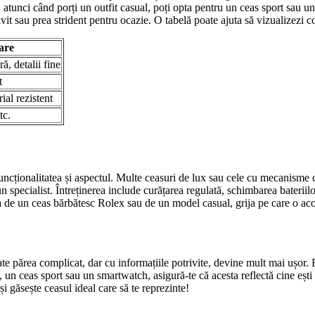
e, atunci când porți un outfit casual, poți opta pentru un ceas sport sau
ivit sau prea strident pentru ocazie. O tabelă poate ajuta să vizualizezi c
are
ă, detalii fine
t
ial rezistent
tc.
funcționalitatea și aspectul. Multe ceasuri de lux sau cele cu mecanisme c
n specialist. Întreținerea include curățarea regulată, schimbarea bateriilor,
rba de un ceas bărbătesc Rolex sau de un model casual, grija pe care o ac
 părea complicat, dar cu informațiile potrivite, devine mult mai ușor. Est
 un ceas sport sau un smartwatch, asigură-te că acesta reflectă cine ești și
și găsește ceasul ideal care să te reprezinte!