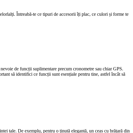
lorlalți. Întreabă-te ce tipuri de accesorii îți plac, ce culori și forme te
avea nevoie de funcții suplimentare precum cronometre sau chiar GPS.
tant să identifici ce funcții sunt esențiale pentru tine, astfel încât să
intei tale. De exemplu, pentru o ținută elegantă, un ceas cu brățară din