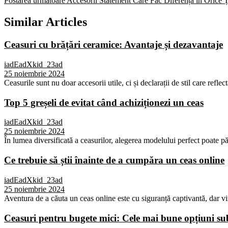
Postarea următoare
Accesorii Statement Care Fac Diferența în Orice 
Similar Articles
Ceasuri cu brățări ceramice: Avantaje și dezavantaje
iadEadXkid_23ad
25 noiembrie 2024
Ceasurile sunt nu doar accesorii utile, ci și declarații de stil care reflec
Top 5 greșeli de evitat când achiziționezi un ceas
iadEadXkid_23ad
25 noiembrie 2024
În lumea diversificată a ceasurilor, alegerea modelului perfect poate p
Ce trebuie să știi înainte de a cumpăra un ceas online
iadEadXkid_23ad
25 noiembrie 2024
Aventura de a căuta un ceas online este cu siguranță captivantă, dar vi
Ceasuri pentru bugete mici: Cele mai bune opțiuni 