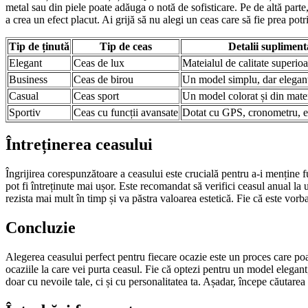
metal sau din piele poate adăuga o notă de sofisticare. Pe de altă part
a crea un efect placut. Ai grijă să nu alegi un ceas care să fie prea potr
Tip de ținută
Tip de ceas
Detalii supliment
Elegant
Ceas de lux
Mateialul de calitate superioar
Business
Ceas de birou
Un model simplu, dar elegan
Casual
Ceas sport
Un model colorat și din mater
Sportiv
Ceas cu funcții avansate
Dotat cu GPS, cronometru, e
Întreținerea ceasului
Îngrijirea corespunzătoare a ceasului este crucială pentru a-i menține 
pot fi întreținute mai ușor. Este recomandat să verifici ceasul anual la u
rezista mai mult în timp și va păstra valoarea estetică. Fie că este vo
Concluzie
Alegerea ceasului perfect pentru fiecare ocazie este un proces care poate
ocaziile la care vei purta ceasul. Fie că optezi pentru un model elegant,
doar cu nevoile tale, ci și cu personalitatea ta. Așadar, începe căutarea 