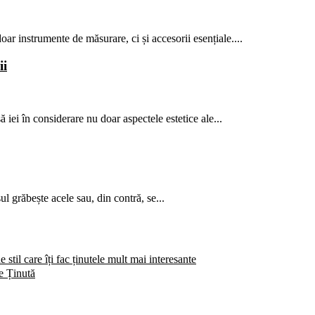
oar instrumente de măsurare, ci și accesorii esențiale....
ii
ă iei în considerare nu doar aspectele estetice ale...
 grăbește acele sau, din contră, se...
 stil care îți fac ținutele mult mai interesante
e Ținută