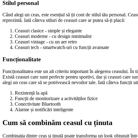
Stilul personal
Când alegi un ceas, este esențial să ții cont de stilul tău personal. Ceasul
reprezintă. Iată câteva stiluri de ceasuri care ar putea să-ți placă:
Ceasuri clasice - simple și elegante
Ceasuri moderne - cu design minimalist
Ceasuri vintage - cu un aer retro
Ceasuri tech - smartwatch-uri cu funcții avansate
Funcționalitate
Funcționalitatea este un alt criteriu important în alegerea ceasului. Î
Există ceasuri care sunt perfecte pentru sportivi, dar și ceasuri care sunt
alegi un ceas care să se potrivească nevoilor tale. Iată câteva funcții ut
Rezistență la apă
Funcții de monitorizare a activităților fizice
Conectivitate Bluetooth
Alarme și notificări inteligente
Cum să combinăm ceasul cu ținuta
Combinația dintre ceas și ținută poate transforma un look obișnuit într-