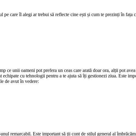
 pe care îl alegi ar trebui să reflecte cine ești și cum te prezinți în fața ce
n timp ce unii oameni pot prefera un ceas care arată doar ora, alții pot 
 echipate cu tehnologii pentru a te ajuta să îți gestionezi ziua. Este impor
ile de avut în vedere:
unul remarcabil. Este important să ții cont de stilul general al îmbrăcăm