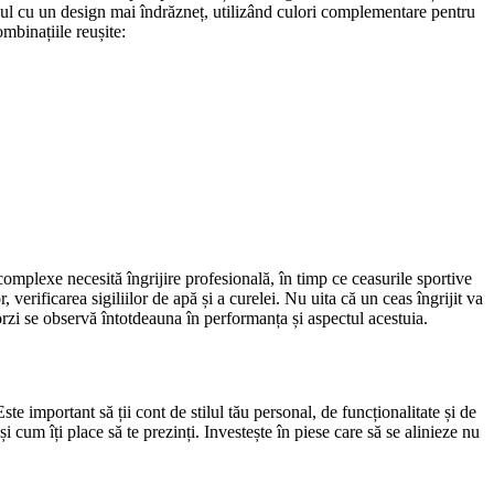
 unul cu un design mai îndrăzneț, utilizând culori complementare pentru
ombinațiile reușite:
omplexe necesită îngrijire profesională, în timp ce ceasurile sportive
 verificarea sigiliilor de apă și a curelei. Nu uita că un ceas îngrijit va
orzi se observă întotdeauna în performanța și aspectul acestuia.
e important să ții cont de stilul tău personal, de funcționalitate și de
 cum îți place să te prezinți. Investește în piese care să se alinieze nu