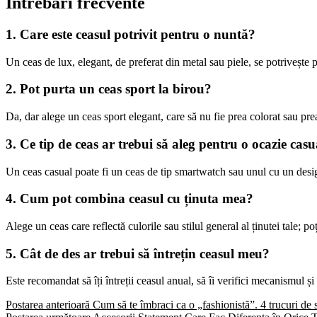
Întrebări frecvente
1. Care este ceasul potrivit pentru o nuntă?
Un ceas de lux, elegant, de preferat din metal sau piele, se potrivește 
2. Pot purta un ceas sport la birou?
Da, dar alege un ceas sport elegant, care să nu fie prea colorat sau pre
3. Ce tip de ceas ar trebui să aleg pentru o ocazie casu
Un ceas casual poate fi un ceas de tip smartwatch sau unul cu un des
4. Cum pot combina ceasul cu ținuta mea?
Alege un ceas care reflectă culorile sau stilul general al ținutei tale; 
5. Cât de des ar trebui să întrețin ceasul meu?
Este recomandat să îți întreții ceasul anual, să îi verifici mecanismul și
Postarea anterioară
Cum să te îmbraci ca o „fashionistă”. 4 trucuri de st