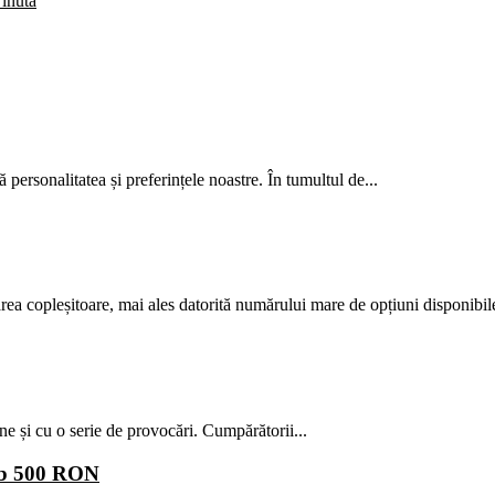
Ținută
tă personalitatea și preferințele noastre. În tumultul de...
ărea copleșitoare, mai ales datorită numărului mare de opțiuni disponibile
ne și cu o serie de provocări. Cumpărătorii...
sub 500 RON