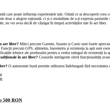
antă care poate influența experiențele tale. Odată ce ai descoperit ceea ce 
te doar o alegere rațională, ci și o modalitate de a-ți expresia pasiunile ș
 nu vei avea decât de câștigat în timpul activităților tale în aer liber.
n aer liber?
Mărci precum Garmin, Suunto și Casio sunt foarte apreciate
Funcții precum GPS, altimetru, barometru și rezistența la apă sunt esenț
ficațiile tehnice ale produsului pentru a vedea ratingul de rezistență la
radiționale în aer liber?
Ceasurile inteligente oferă funcționalități avans
iber?
O autonomie bună permite utilizarea îndelungată fără necesitatea de 
or
je
sub 500 RON