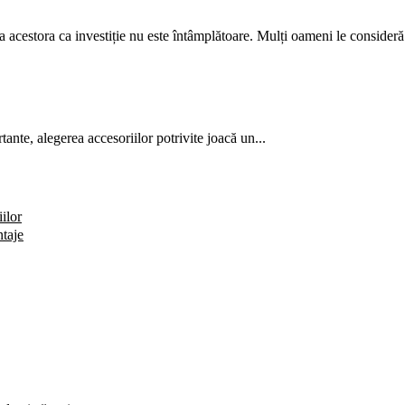
ea acestora ca investiție nu este întâmplătoare. Mulți oameni le consideră.
ante, alegerea accesoriilor potrivite joacă un...
ilor
ntaje