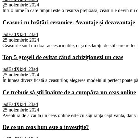
25 noiembrie 2024
Într-o lume în care timpul este o resursă prețioasă, ceasurile devin nu d
Ceasuri cu brățări ceramice: Avantaje și dezavantaje
iadEadXkid_23ad
25 noiembrie 2024
Ceasurile sunt nu doar accesorii utile, ci și declarații de stil care reflec
Top 5 greșeli de evitat când achiziționezi un ceas
iadEadXkid_23ad
25 noiembrie 2024
În lumea diversificată a ceasurilor, alegerea modelului perfect poate p
Ce trebuie să știi înainte de a cumpăra un ceas online
iadEadXkid_23ad
25 noiembrie 2024
Aventura de a căuta un ceas online este cu siguranță captivantă, dar vi
De ce un ceas bun este o investiție?