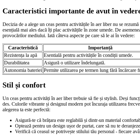
Caracteristici importante de avut în veder
Decizia de a alege un ceas pentru activitățile în aer liber nu se rezumă d
esențială mai ales dacă îți plac activitățile în zone umede. De asemenea,
provocărilor mediului. Iată câteva aspecte pe care să le ai în vedere:
Caracteristică
Importanță
Rezistența la apă
Esentială pentru activitățile în condiții umede.
Durabilitatea
Asigură o utilizare îndelungată.
Autonomia bateriei
Permite utilizarea pe termen lung fără încărcare f
Stil și confort
Un ceas pentru activități în aer liber trebuie să fie și stylish. Deși func
des. Culorile vibrante și designul modern pot încuraja utilizarea frecven
alegerea ta este perfectă:
Asigură-te că brățara este reglabilă și dintr-un material confortab
Optează pentru un design ușor de purtat, care să nu te deranjeze î
Verifică că ceasul se potrivește stilului tău personal - fiecare avâ