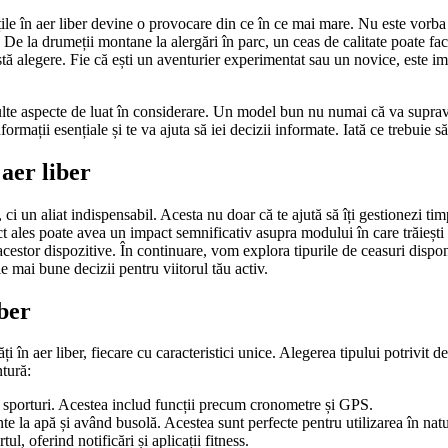
ățile în aer liber devine o provocare din ce în ce mai mare. Nu este vorba
 De la drumeții montane la alergări în parc, un ceas de calitate poate fac
stă alegere. Fie că ești un aventurier experimentat sau un novice, este impo
lte aspecte de luat în considerare. Un model bun nu numai că va supraviețu
rmații esențiale și te va ajuta să iei decizii informate. Iată ce trebuie să 
 aer liber
 ci un aliat indispensabil. Acesta nu doar că te ajută să îți gestionezi timp
t ales poate avea un impact semnificativ asupra modului în care trăiești
 acestor dispozitive. În continuare, vom explora tipurile de ceasuri disponi
le mai bune decizii pentru viitorul tău activ.
iber
i în aer liber, fiecare cu caracteristici unice. Alegerea tipului potrivit dep
ntură:
e sporturi. Acestea includ funcții precum cronometre și GPS.
te la apă și având busolă. Acestea sunt perfecte pentru utilizarea în natu
 oferind notificări și aplicații fitness.