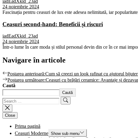
iadEadXkid_23ad
24 noiembrie 2024
Fascinația pentru ceasuri de lux este adesea nelimitată, iar popularitat
Ceasuri second-hand: Beneficii și riscuri
iadEadXkid_23ad
24 noiembrie 2024
Într-o lume în care moda și stilul personal devin din ce în ce mai import
Navigare în articole
Postarea anterioară:
Cum să creezi un look rafinat cu ajutorul bijuteri
Postarea următoare:
Ceasuri cu brățări ceramice: Avantaje și dezava
Caută
Caută
Close
Prima pagină
Ceasuri Moderne
Show sub menu