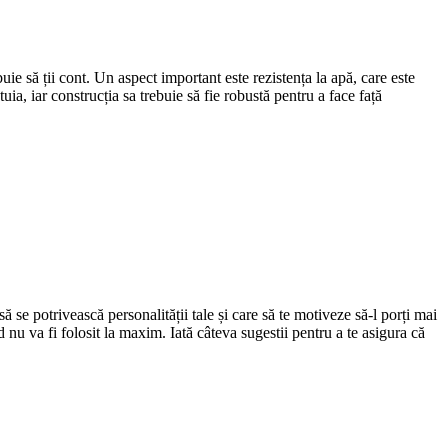
buie să ții cont. Un aspect important este rezistența la apă, care este
uia, iar construcția sa trebuie să fie robustă pentru a face față
să se potrivească personalității tale și care să te motiveze să-l porți mai
 nu va fi folosit la maxim. Iată câteva sugestii pentru a te asigura că