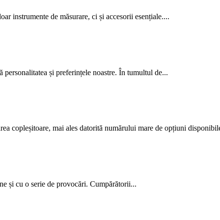
oar instrumente de măsurare, ci și accesorii esențiale....
tă personalitatea și preferințele noastre. În tumultul de...
ărea copleșitoare, mai ales datorită numărului mare de opțiuni disponibile
ne și cu o serie de provocări. Cumpărătorii...