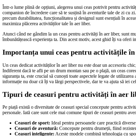
Într-o lume plină de opțiuni, alegerea unui ceas potrivit pentru activit
companion de încredere care să te susțină în aventurile tale de zi cu zi.
precum durabilitatea, funcționalitatea și designul sunt esențiali în acea
maximiza plăcerea activităților tale în aer liber.
Atunci când ne gândim la un ceas pentru activități în aer liber, sunt mu
îmbunătățească experiența ta. Din acest motiv, acest ghid îți va oferi info
Importanța unui ceas pentru activitățile în
Un ceas dedicat activităților în aer liber nu este doar un accesoriu chic,
Indiferent dacă te afli pe un drum montan sau pe o plajă, un ceas corec
siguranța ta, este crucial să cunoști toate aspectele legate de utilizarea
informație nu doar că îți va lărgi perspectivele, dar te va ajuta să iei ce
Tipuri de ceasuri pentru activități în aer l
Pe piață există o diversitate de ceasuri special concepute pentru activităț
personale. Iată care sunt cele mai comune tipuri de ceasuri pentru ave
Ceasuri de sport:
Ideal pentru persoanele care practică divers
Ceasuri de aventură:
Concepute pentru drumeții, fiind rezisten
Ceasuri inteligente:
Aceste modele combină tehnologia cu sportul,