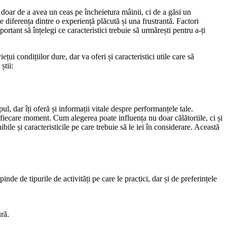
 doar de a avea un ceas pe încheietura mâinii, ci de a găsi un
e diferența dintre o experiență plăcută și una frustrantă. Factori
rtant să înțelegi ce caracteristici trebuie să urmărești pentru a-ți
i condițiilor dure, dar va oferi și caracteristici utile care să
știi:
ul, dar îți oferă și informații vitale despre performanțele tale.
 fiecare moment. Cum alegerea poate influența nu doar călătoriile, ci și
bile și caracteristicile pe care trebuie să le iei în considerare. Această
inde de tipurile de activități pe care le practici, dar și de preferințele
ră.