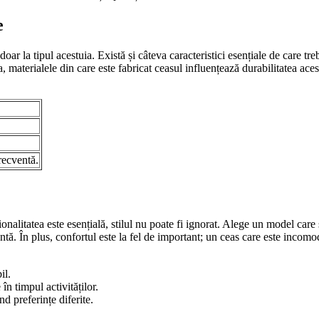
e
oar la tipul acestuia. Există și câteva caracteristici esențiale de care tre
 materialele din care este fabricat ceasul influențează durabilitatea acest
recventă.
ționalitatea este esențială, stilul nu poate fi ignorat. Alege un model care 
tă. În plus, confortul este la fel de important; un ceas care este incomod
il.
n timpul activităților.
nd preferințe diferite.