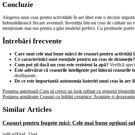
Concluzie
Alegerea unui ceas pentru activitățile în aer liber este o decizie import
îmbunătățească fiecare aventură. Investiția într-un ceas de calitate nu es
menționate mai sus pentru a găsi modelul perfect. Cu produsele potrivite,
Întrebări frecvente
Care sunt cele mai bune mărci de ceasuri pentru activități î
Ce caracteristici sunt esențiale pentru un ceas de drumeție?
Cum pot ști dacă un ceas este rezistent la apă?
Verifică speci
Este adevărat că ceasurile inteligente pot înlocui ceasurile t
desfășurate.
De ce este importantă autonomia bateriei unui ceas în aer l
Postarea anterioară
Cum să creezi un look rafinat cu ajutorul bijuteriil
Postarea următoare
Ceasuri cu brățări ceramice: Avantaje și dezavanta
Similar Articles
Ceasuri pentru bugete mici: Cele mai bune opțiuni 
iadEadXkid_23ad