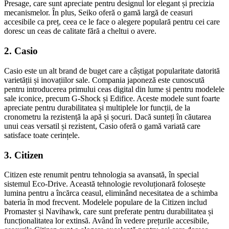
Presage, care sunt apreciate pentru designul lor elegant și precizia
mecanismelor. În plus, Seiko oferă o gamă largă de ceasuri
accesibile ca preț, ceea ce le face o alegere populară pentru cei care
doresc un ceas de calitate fără a cheltui o avere.
2. Casio
Casio este un alt brand de buget care a câștigat popularitate datorită
varietății și inovațiilor sale. Compania japoneză este cunoscută
pentru introducerea primului ceas digital din lume și pentru modelele
sale iconice, precum G-Shock și Edifice. Aceste modele sunt foarte
apreciate pentru durabilitatea și multiplele lor funcții, de la
cronometru la rezistență la apă și șocuri. Dacă sunteți în căutarea
unui ceas versatil și rezistent, Casio oferă o gamă variată care
satisface toate cerințele.
3. Citizen
Citizen este renumit pentru tehnologia sa avansată, în special
sistemul Eco-Drive. Această tehnologie revoluționară folosește
lumina pentru a încărca ceasul, eliminând necesitatea de a schimba
bateria în mod frecvent. Modelele populare de la Citizen includ
Promaster și Navihawk, care sunt preferate pentru durabilitatea și
funcționalitatea lor extinsă. Având în vedere prețurile accesibile,