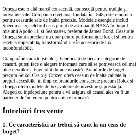
Omega este o altă marcă consacrată, cunoscută pentru tradiția și
inovațiile sale. Compania elvețiană, fondată în 1848, este renumită
pentru ceasurile sale de înaltă precizie. Modelele esențiale includ
Speedmaster, celebrul ceas purtat de astronauții NASA în timpul
misiunii Apollo 11, și Seamaster, preferat de James Bond. Ceasurile
Omega sunt apreciate nu doar pentru performanțele lor, ci și pentru
estetica impecabilă, transformându-le în accesorii de lux
inconfundabile.
Comparând caracteristicile și beneficiați de fiecare categorie de
ceasuri, puteți face o alegere informată care să se potrivească cel mai
bine nevoilor și bugetului dumneavoastră. Brandurile de buget
precum Seiko, Casio și Citizen oferă ceasuri de înaltă calitate la
prețuri accesibile, în timp ce brandurile consacrate precum Rolex și
Omega oferă modele de lux, valoare de investiție și prestanță.
Alegeți cu înțelepciune pentru a vă asigura că ceasul ales va fi un
partener de încredere pentru anii ce urmează.
Întrebări frecvente
1. Ce caracteristici ar trebui să caut la un ceas de
buget?