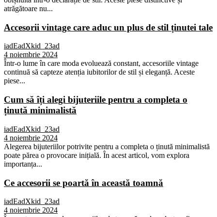
atrăgătoare nu...
Accesorii vintage care aduc un plus de stil ținutei tale
iadEadXkid_23ad
4 noiembrie 2024
Într-o lume în care moda evoluează constant, accesoriile vintage
continuă să capteze atenția iubitorilor de stil și eleganță. Aceste
piese...
Cum să îți alegi bijuteriile pentru a completa o
ținută minimalistă
iadEadXkid_23ad
4 noiembrie 2024
Alegerea bijuteriilor potrivite pentru a completa o ținută minimalistă
poate părea o provocare inițială. În acest articol, vom explora
importanța...
Ce accesorii se poartă în această toamnă
iadEadXkid_23ad
4 noiembrie 2024