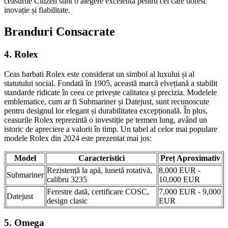
ceasurile Citizen sunt o alegere excelentă pentru cei care doresc
inovație și fiabilitate.
Branduri Consacrate
4. Rolex
Ceas barbati Rolex este considerat un simbol al luxului și al
statutului social. Fondată în 1905, această marcă elvețiană a stabilit
standarde ridicate în ceea ce privește calitatea și precizia. Modelele
emblematice, cum ar fi Submariner și Datejust, sunt recunoscute
pentru designul lor elegant și durabilitatea excepțională. În plus,
ceasurile Rolex reprezintă o investiție pe termen lung, având un
istoric de apreciere a valorii în timp. Un tabel al celor mai populare
modele Rolex din 2024 este prezentat mai jos:
Model
Caracteristici
Preț Aproximativ
Rezistență la apă, lunetă rotativă,
8,000 EUR -
Submariner
calibru 3235
10,000 EUR
Ferestre dată, certificare COSC,
7,000 EUR - 9,000
Datejust
design clasic
EUR
5. Omega