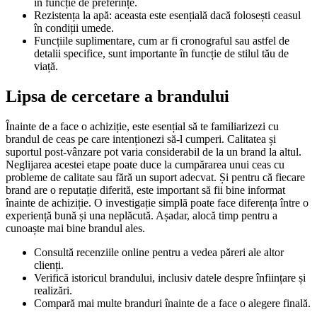
în funcție de preferințe.
Rezistența la apă: aceasta este esențială dacă folosești ceasul
în condiții umede.
Funcțiile suplimentare, cum ar fi cronograful sau astfel de
detalii specifice, sunt importante în funcție de stilul tău de
viață.
Lipsa de cercetare a brandului
Înainte de a face o achiziție, este esențial să te familiarizezi cu
brandul de ceas pe care intenționezi să-l cumperi. Calitatea și
suportul post-vânzare pot varia considerabil de la un brand la altul.
Neglijarea acestei etape poate duce la cumpărarea unui ceas cu
probleme de calitate sau fără un suport adecvat. Și pentru că fiecare
brand are o reputație diferită, este important să fii bine informat
înainte de achiziție. O investigație simplă poate face diferența între o
experiență bună și una neplăcută. Așadar, alocă timp pentru a
cunoaște mai bine brandul ales.
Consultă recenziile online pentru a vedea păreri ale altor
clienți.
Verifică istoricul brandului, inclusiv datele despre înființare și
realizări.
Compară mai multe branduri înainte de a face o alegere finală.