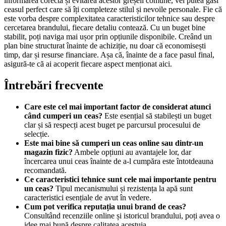
informarea corectă și evitarea acestor greșeli comune, vei putea găsi
ceasul perfect care să îți completeze stilul și nevoile personale. Fie că
este vorba despre complexitatea caracteristicilor tehnice sau despre
cercetarea brandului, fiecare detaliu contează. Cu un buget bine
stabilit, poți naviga mai ușor prin opțiunile disponibile. Creând un
plan bine structurat înainte de achiziție, nu doar că economisești
timp, dar și resurse financiare. Așa că, înainte de a face pasul final,
asigură-te că ai acoperit fiecare aspect menționat aici.
Întrebări frecvente
Care este cel mai important factor de considerat atunci
când cumperi un ceas?
Este esențial să stabilești un buget
clar și să respecți acest buget pe parcursul procesului de
selecție.
Este mai bine să cumperi un ceas online sau dintr-un
magazin fizic?
Ambele opțiuni au avantajele lor, dar
încercarea unui ceas înainte de a-l cumpăra este întotdeauna
recomandată.
Ce caracteristici tehnice sunt cele mai importante pentru
un ceas?
Tipul mecanismului și rezistența la apă sunt
caracteristici esențiale de avut în vedere.
Cum pot verifica reputația unui brand de ceas?
Consultând recenziile online și istoricul brandului, poți avea o
idee mai bună despre calitatea acestuia.