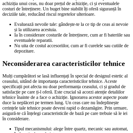
achiziția unui ceas, nu doar prețul de achiziție, ci și eventualele
costuri de întreținere. Un buget bine stabilit îți oferă siguranță în
deciziile tale, reducând riscul regretelor ulterioare.
Evaluează nevoile tale: gândește-te la ce tip de ceas ai nevoie
și la utilizarea acestuia.
Ia în considerare costurile de întreținere, cum ar fi bateriile sau
eventualele reparatii.
Nu uita de costul accesoriilor, cum ar fi curelele sau cutiile de
depozitare.
Neconsiderarea caracteristicilor tehnice
Mulți cumpărători se lasă influențați în special de designul estetic al
ceasului, uitând de importanța caracteristicilor tehnice. Aceste
specificații pot afecta nu doar performanța ceasului, ci și gradul de
satisfacție pe care ți-l oferă. Este crucial să acorzi atenție detaliilor
tehnice înainte de a face o achiziție. Ignorarea acestor aspecte poate
duce la neplăceri pe termen lung. Un ceas care nu îndeplinește
cerințele tale tehnice poate deveni rapid o dezamăgire. Prin urmare,
asigură-te că înțelegi caracteristicile de bază pe care trebuie să le iei
în considerare.
Tipul mecanismului: alege între quartz, mecanic sau automat,