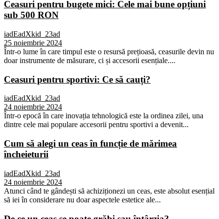
Ceasuri pentru bugete mici: Cele mai bune opțiuni
sub 500 RON
iadEadXkid_23ad
25 noiembrie 2024
Într-o lume în care timpul este o resursă prețioasă, ceasurile devin nu
doar instrumente de măsurare, ci și accesorii esențiale....
Ceasuri pentru sportivi: Ce să cauți?
iadEadXkid_23ad
24 noiembrie 2024
Într-o epocă în care inovația tehnologică este la ordinea zilei, una
dintre cele mai populare accesorii pentru sportivi a devenit...
Cum să alegi un ceas în funcție de mărimea
încheieturii
iadEadXkid_23ad
24 noiembrie 2024
Atunci când te gândești să achiziționezi un ceas, este absolut esențial
să iei în considerare nu doar aspectele estetice ale...
De ce un ceas se poate grăbi sau întârzia?