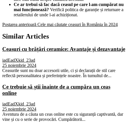
Ce ar trebui să fac dacă ceasul pe care l-am cumpărat nu
mai funcționează?
Verifică politica de garanție și returnare a
retailerului de unde l-ai achiziționat.
Postarea anterioară
Cele mai căutate ceasuri în România în 2024
Similar Articles
Ceasuri cu brățări ceramice: Avantaje și dezavantaje
iadEadXkid_23ad
25 noiembrie 2024
Ceasurile sunt nu doar accesorii utile, ci și declarații de stil care
reflectă personalitatea și preferințele noastre. În tumultul de...
Ce trebuie să știi înainte de a cumpăra un ceas
online
iadEadXkid_23ad
25 noiembrie 2024
Aventura de a căuta un ceas online este cu siguranță captivantă, dar
vine și cu o serie de provocări. Cumpărătorii...