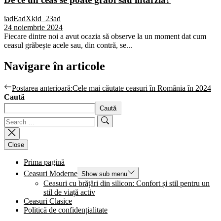
iadEadXkid_23ad
24 noiembrie 2024
Fiecare dintre noi a avut ocazia să observe la un moment dat cum
ceasul grăbește acele sau, din contră, se...
Navigare în articole
Postarea anterioară:
Cele mai căutate ceasuri în România în 2024
Caută
Caută
Close
Prima pagină
Ceasuri Moderne
Show sub menu
Ceasuri cu brățări din silicon: Confort și stil pentru un
stil de viață activ
Ceasuri Clasice
Politică de confidențialitate