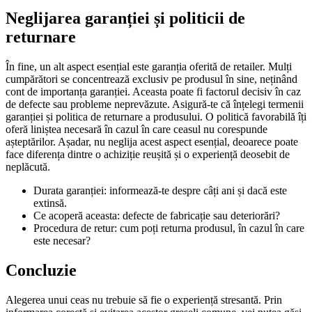
Neglijarea garanției și politicii de
returnare
În fine, un alt aspect esențial este garanția oferită de retailer. Mulți
cumpărători se concentrează exclusiv pe produsul în sine, neținând
cont de importanța garanției. Aceasta poate fi factorul decisiv în caz
de defecte sau probleme neprevăzute. Asigură-te că înțelegi termenii
garanției și politica de returnare a produsului. O politică favorabilă îți
oferă liniștea necesară în cazul în care ceasul nu corespunde
așteptărilor. Așadar, nu neglija acest aspect esențial, deoarece poate
face diferența dintre o achiziție reușită și o experiență deosebit de
neplăcută.
Durata garanției: informează-te despre câți ani și dacă este
extinsă.
Ce acoperă aceasta: defecte de fabricație sau deteriorări?
Procedura de retur: cum poți returna produsul, în cazul în care
este necesar?
Concluzie
Alegerea unui ceas nu trebuie să fie o experiență stresantă. Prin