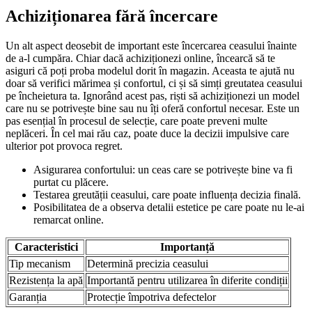
Achiziționarea fără încercare
Un alt aspect deosebit de important este încercarea ceasului înainte
de a-l cumpăra. Chiar dacă achiziționezi online, încearcă să te
asiguri că poți proba modelul dorit în magazin. Aceasta te ajută nu
doar să verifici mărimea și confortul, ci și să simți greutatea ceasului
pe încheietura ta. Ignorând acest pas, riști să achiziționezi un model
care nu se potrivește bine sau nu îți oferă confortul necesar. Este un
pas esențial în procesul de selecție, care poate preveni multe
neplăceri. În cel mai rău caz, poate duce la decizii impulsive care
ulterior pot provoca regret.
Asigurarea confortului: un ceas care se potrivește bine va fi
purtat cu plăcere.
Testarea greutății ceasului, care poate influența decizia finală.
Posibilitatea de a observa detalii estetice pe care poate nu le-ai
remarcat online.
Caracteristici
Importanță
Tip mecanism
Determină precizia ceasului
Rezistența la apă
Importantă pentru utilizarea în diferite condiții
Garanția
Protecție împotriva defectelor