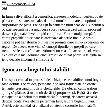
25 noiembrie 2024
Stil
În lumea diversificată a ceasurilor, alegerea modelului perfect poate
părea copleșitoare, mai ales datorită numărului mare de opțiuni
disponibile pe piață. Fie că ești în căutarea unui ceas de lux pentru o
ocazie specială sau a unui ceas sportiv pentru uzul zilnic, procesul
de selecție poate deveni rapid complicat. Foarte mulți cumpărători
comit greșelile tipice care le afectează alegerile finale. Aceste
capcane pot transforma o investiție promițătoare într-o experiență de
regret. De aceea, este vital să cunoști tipurile de greșeli pe care
trebuie să le eviți când achiziționezi un ceas. În acest articol, vom
explora cele mai comune cinci greșeli de evitat pentru a te ajuta să
iei o decizie informată și inspirată.
Ignorarea bugetului stabilit
Un aspect crucial în procesul de achiziție este stabilirea unui buget
bine definit. Foarte des, persoanele se lasă influențate de oferte
tentante, crescând impulsiv cheltuielile. De obicei, cumpărătorii
ajung să plătească mai mult decât își propuseseră. Evită să cedezi
tentației de a cheltui mai mult decât îți permiți, deoarece această
decizie poate avea efecte pe termen lung asupra bugetului tău.
Astfel, este esențial să analizezi cu atenție costurile implicate în