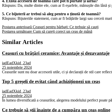
4. Există accesorii de toamnă care pot fi purtate și iarna?
Răspuns: Da, multe dintre ele, cum ar fi eșarfele, mănușile din lână și p
5. Ce bijuterii ar trebui să aleg pentru o ținută de toamnă?
Răspuns: Bijuteriile statement, cum ar fi brățările largi sau cerceii mar
Postarea anterioară
Ceasuri pentru bărbați: Ce trebuie să cauți
Postarea următoare
Cum să cureți corect un ceas de mână
Similar Articles
Ceasuri cu brățări ceramice: Avantaje și dezavantaje
iadEadXkid_23ad
25 noiembrie 2024
Ceasurile sunt nu doar accesorii utile, ci și declarații de stil care reflec
Top 5 greșeli de evitat când achiziționezi un ceas
iadEadXkid_23ad
25 noiembrie 2024
În lumea diversificată a ceasurilor, alegerea modelului perfect poate p
Ce trebuie să știi înainte de a cumpăra un ceas online