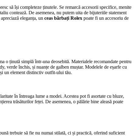
resc să își completeze ținutele. Se remarcă accesorii specifice, menite
 detaliu contează. De asemenea, nu putem uita de bijuteriile statement
e apreciază eleganța, un
ceas bărbați Rolex
poate fi un accesoriu de
orma o ținută simplă într-una deosebită. Materialele recomandate pentru
dy, verde închis, și nuanțe de galben muștar. Modelele de eșarfe cu
i un element distinctiv outfit-ului tău.
ularitate în întreaga lume a modei. Acestea pot fi asortate cu bluze,
nțierea trăsăturilor feței. De asemenea, o pălărie bine aleasă poate
nă trebuie să fie nu numai stilată, ci și practică, oferind suficient