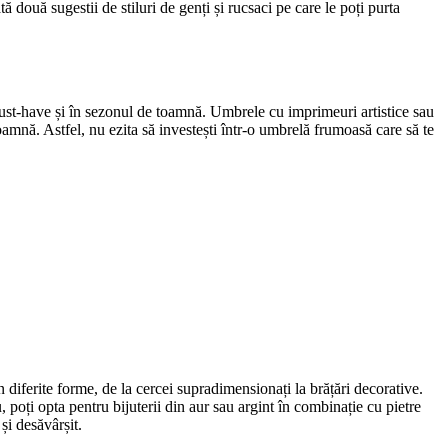
ă două sugestii de stiluri de genți și rucsaci pe care le poți purta
must-have și în sezonul de toamnă. Umbrele cu imprimeuri artistice sau
mnă. Astfel, nu ezita să investești într-o umbrelă frumoasă care să te
n diferite forme, de la cercei supradimensionați la brățări decorative.
u, poți opta pentru bijuterii din aur sau argint în combinație cu pietre
și desăvârșit.