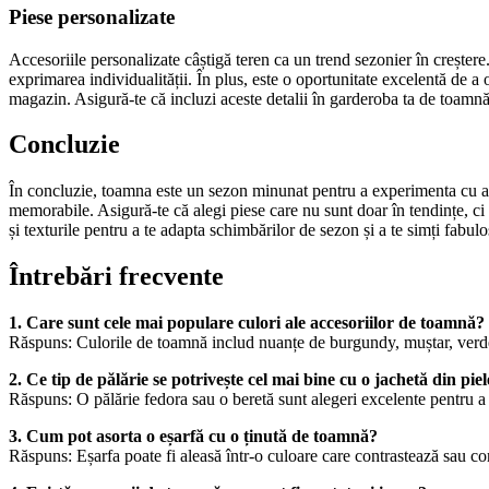
Piese personalizate
Accesoriile personalizate câștigă teren ca un trend sezonier în creștere.
exprimarea individualității. În plus, este o oportunitate excelentă de a
magazin. Asigură-te că incluzi aceste detalii în garderoba ta de toamnă 
Concluzie
În concluzie, toamna este un sezon minunat pentru a experimenta cu accesor
memorabile. Asigură-te că alegi piese care nu sunt doar în tendințe, ci 
și texturile pentru a te adapta schimbărilor de sezon și a te simți fabulo
Întrebări frecvente
1. Care sunt cele mai populare culori ale accesoriilor de toamnă?
Răspuns: Culorile de toamnă includ nuanțe de burgundy, muștar, verde
2. Ce tip de pălărie se potrivește cel mai bine cu o jachetă din pie
Răspuns: O pălărie fedora sau o beretă sunt alegeri excelente pentru a
3. Cum pot asorta o eșarfă cu o ținută de toamnă?
Răspuns: Eșarfa poate fi aleasă într-o culoare care contrastează sau c