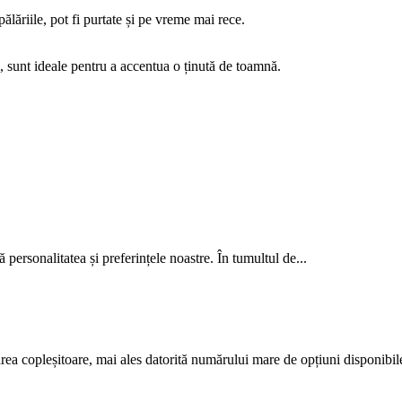
ălăriile, pot fi purtate și pe vreme mai rece.
i, sunt ideale pentru a accentua o ținută de toamnă.
tă personalitatea și preferințele noastre. În tumultul de...
ărea copleșitoare, mai ales datorită numărului mare de opțiuni disponibile