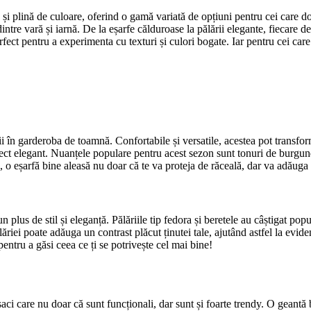
 și plină de culoare, oferind o gamă variată de opțiuni pentru cei care do
 dintre vară și iarnă. De la eșarfe călduroase la pălării elegante, fiecare
fect pentru a experimenta cu texturi și culori bogate. Iar pentru cei car
rii în garderoba de toamnă. Confortabile și versatile, acestea pot transf
ect elegant. Nuanțele populare pentru acest sezon sunt tonuri de burgun
 o eșarfă bine aleasă nu doar că te va proteja de răceală, dar va adăuga ș
 plus de stil și eleganță. Pălăriile tip fedora și beretele au câștigat pop
ăriei poate adăuga un contrast plăcut ținutei tale, ajutând astfel la evide
pentru a găsi ceea ce ți se potrivește cel mai bine!
i care nu doar că sunt funcționali, dar sunt și foarte trendy. O geantă bu