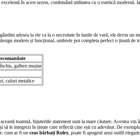
e excelentă în acest sezon, combinând utilitatea cu o estetică modernă. Iat
 gândim adesea la ele ca la o necesitate în lunile de vară, ele devin un 
design modern și funcțional, umbrele pot completa perfect o ținută de toa
Recomandate
închis, galben muștar
i, culori metalice
 această toamnă, bijuteriile statement sunt la mare căutare. Acestea vin î
 și să le integrezi în ținute care reflectă cine ești cu adevărat. De exempl
te, cum ar fi un
ceas bărbați Rolex
, poate fi apogeul unui outfit elegant 