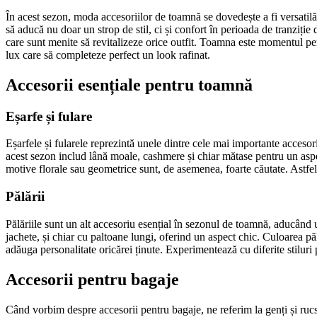
În acest sezon, moda accesoriilor de toamnă se dovedește a fi versatilă
să aducă nu doar un strop de stil, ci și confort în perioada de tranziție
care sunt menite să revitalizeze orice outfit. Toamna este momentul per
lux care să completeze perfect un look rafinat.
Accesorii esențiale pentru toamnă
Eșarfe și fulare
Eșarfele și fularele reprezintă unele dintre cele mai importante acceso
acest sezon includ lână moale, cashmere și chiar mătase pentru un asp
motive florale sau geometrice sunt, de asemenea, foarte căutate. Astfel,
Pălării
Pălăriile sunt un alt accesoriu esențial în sezonul de toamnă, aducând un
jachete, și chiar cu paltoane lungi, oferind un aspect chic. Culoarea păl
adăuga personalitate oricărei ținute. Experimentează cu diferite stiluri 
Accesorii pentru bagaje
Când vorbim despre accesorii pentru bagaje, ne referim la genți și rucsac