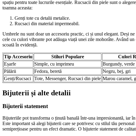
spațiu pentru toate lucrurile esențiale. Rucsacii din piele sunt o aleger
toamna aceasta:
Genți tote cu detalii metalice.
Rucsaci din material impermeabil.
Umbrele nu sunt doar un accesoriu practic, ci și unul elegant. Deși ne
cele cu culori vibrante pot adăuga viață unei zile mohorâte. Având un 
scoată în evidență.
Tip Accesoriu
Stiluri Populare
Culori 
Eșarfe
Simple, cu imprimeu
Burgundy, verde 
Pălării
Fedora, beretă
Negru, bej, gri
Genți/Rucsaci
Tote, Messenger, Rucsaci din piele
Marou caramel, gr
Bijuterii și alte detalii
Bijuterii statement
Bijuteriile pot transforma o ținută banală într-una impresionantă, iar în
Este important să alegi bijuterii care se potrivesc cu stilul tău personal
semiprețioase pentru un efect dramatic. O bijuterie statement de calita