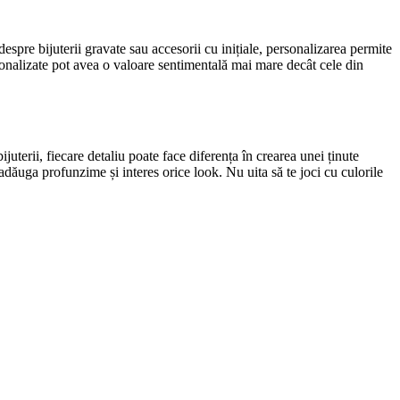
despre bijuterii gravate sau accesorii cu inițiale, personalizarea permite
rsonalizate pot avea o valoare sentimentală mai mare decât cele din
juterii, fiecare detaliu poate face diferența în crearea unei ținute
adăuga profunzime și interes orice look. Nu uita să te joci cu culorile