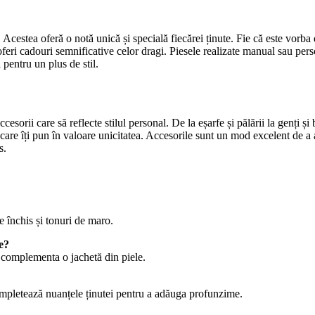
 Acestea oferă o notă unică și specială fiecărei ținute. Fie că este vorba 
 oferi cadouri semnificative celor dragi. Piesele realizate manual sau pe
pentru un plus de stil.
ii care să reflecte stilul personal. De la eșarfe și pălării la genți și bi
care îți pun în valoare unicitatea. Accesorile sunt un mod excelent de a 
s.
 închis și tonuri de maro.
le?
 complementa o jachetă din piele.
ompletează nuanțele ținutei pentru a adăuga profunzime.