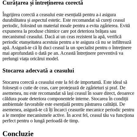
Curățarea și întreținerea corectă
Îngrijirea corectă a ceasului este esențială pentru a-i asigura
durabilitatea și aspectul estetic. Este recomandat să cureți ceasul
periodic, folosind un material moale pentru a evita zgârierea. Evită
expunerea la produse chimice care pot deteriora brățara sau
mecanismul ceasului. Dacă ai un ceas rezistent la apă, verifică
periodic etanșeitatea acestuia pentru a te asigura că nu se infiltrează
apă. Asigură-te că îți duci ceasul la un specialist pentru o întreținere
mai aprofundată o dată pe an. Această întreținere preventivă va
prelungi viața oricărui model.
Stocarea adecvată a ceasului
Stocarea corectă a ceasului este la fel de importantă. Este ideal să
folosești o cutie de ceas, care protejează de zgârieturi și praf. De
asemenea, nu este recomandat să lași ceasul în soare direct, deoarece
căldura poate deteriora componentele interne. Stocarea în condiții
ambientale favorabile este esențială pentru păstrarea calității. De
asemenea, asigură-te că îți încarci ceasurile mecanice periodic pentru
a le menține mecanismele active. În acest fel, ceasul tău va funcționa
perfect pentru o lungă perioadă de timp.
Concluzie