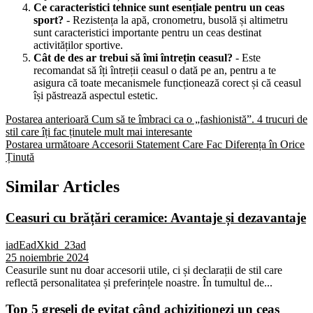
Ce caracteristici tehnice sunt esențiale pentru un ceas
sport?
- Rezistența la apă, cronometru, busolă și altimetru
sunt caracteristici importante pentru un ceas destinat
activităților sportive.
Cât de des ar trebui să îmi întrețin ceasul?
- Este
recomandat să îți întreții ceasul o dată pe an, pentru a te
asigura că toate mecanismele funcționează corect și că ceasul
își păstrează aspectul estetic.
Postarea anterioară
Cum să te îmbraci ca o „fashionistă”. 4 trucuri de
stil care îți fac ținutele mult mai interesante
Postarea următoare
Accesorii Statement Care Fac Diferența în Orice
Ținută
Similar Articles
Ceasuri cu brățări ceramice: Avantaje și dezavantaje
iadEadXkid_23ad
25 noiembrie 2024
Ceasurile sunt nu doar accesorii utile, ci și declarații de stil care
reflectă personalitatea și preferințele noastre. În tumultul de...
Top 5 greșeli de evitat când achiziționezi un ceas