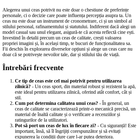
Alegerea unui ceas potrivit nu este doar o chestiune de preferințe
personale, ci o decizie care poate influența percepția asupra ta. Un
ceas nu este doar un instrument de cronometrare, ci și un simbol al
stilului personal, rafinamentului și statutului. Indiferent dacă alegi un
model casual sau unul elegant, asigură-te că acesta reflectă cine ești.
Investind în detalii precum un ceas de calitate, crești valoarea
propriei imagini și, în același timp, te bucuri de funcționalitatea sa.
Fii deschis în explorarea diverselor opțiuni și alege un ceas care nu
doar că se potrivește nevoilor tale, dar și stilului tău de viață.
Întrebări frecvente
Ce tip de ceas este cel mai potrivit pentru utilizarea
zilnică?
- Un ceas sport, din material robust și rezistent la apă,
este ideal pentru utilizarea zilnică, oferind atât confort, cât și
stil.
Cum pot determina calitatea unui ceas?
- În general, un
ceas de calitate se caracterizează printr-o mecanică precisă, un
material de înaltă calitate și o verificare a recenziilor și
ratingurilor de la utilizatori.
Pot să port un ceas de lux în fiecare zi?
- Cu siguranță! Este
important, însă, să îl îngrijiți corespunzător și să evitați
expunerea la condiții dure care l-ar putea deteriora.