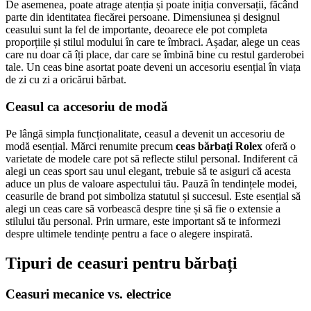
De asemenea, poate atrage atenția și poate iniția conversații, făcând
parte din identitatea fiecărei persoane. Dimensiunea și designul
ceasului sunt la fel de importante, deoarece ele pot completa
proporțiile și stilul modului în care te îmbraci. Așadar, alege un ceas
care nu doar că îți place, dar care se îmbină bine cu restul garderobei
tale. Un ceas bine asortat poate deveni un accesoriu esențial în viața
de zi cu zi a oricărui bărbat.
Ceasul ca accesoriu de modă
Pe lângă simpla funcționalitate, ceasul a devenit un accesoriu de
modă esențial. Mărci renumite precum
ceas bărbați Rolex
oferă o
varietate de modele care pot să reflecte stilul personal. Indiferent că
alegi un ceas sport sau unul elegant, trebuie să te asiguri că acesta
aduce un plus de valoare aspectului tău. Pauză în tendințele modei,
ceasurile de brand pot simboliza statutul și succesul. Este esențial să
alegi un ceas care să vorbească despre tine și să fie o extensie a
stilului tău personal. Prin urmare, este important să te informezi
despre ultimele tendințe pentru a face o alegere inspirată.
Tipuri de ceasuri pentru bărbați
Ceasuri mecanice vs. electrice