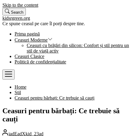
Skip to the content
Search
kidsrgreen.org
Ce spune ceasul pe care îl porți despre tine.
Prima pagină
Ceasuri Moderne
Ceasuri cu brățări din silicon: Confort și stil pentru un
stil de viață activ
Ceasuri Clasice
Politică de confidențialitate
Home
Stil
Ceasuri pentru bărbați: Ce trebuie să cauți
Ceasuri pentru bărbați: Ce trebuie să
cauți
iadEadXkid_23ad