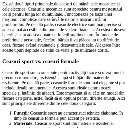
Există două tipuri principale de ceasuri de mână: cele mecanice și
cele electrice. Ceasurile mecanice sunt apreciate pentru meșteșugul
lor și pentru lunga lor durabilitate. Funcționează pe baza unei
mașinării complexe care se învârte datorită mișcării mâinii
purtătorului. Pe de altă parte, ceasurile electrice sunt mai precise și
adesea mai accesibile din punct de vedere financiar. Acestea folosesc
baterii și sunt adesea dotate cu funcții suplimentare. În funcție de
preferințele personale, fiecărui bărbat îi va plăcea un tip diferit de
ceas, fiecare având avantajele și dezavantajele sale. Alegerea între
aceste tipuri depinde de stilul de viață și de utilizarea dorită.
Ceasuri sport vs. ceasuri formale
Ceasurile sport sunt concepute pentru activități fizice și oferă funcții
precum cronometre, rezistență la apă și brățări din materiale
rezistente. Pe de altă parte, ceasurile formale sunt mai elegante și pot
include detalii ornamentale. Acestea sunt ideale pentru ocazii
speciale și întâlniri de afaceri. Este important să ai câte un model din
fiecare categorie, astfel încât să ai opțiuni pentru diferite situații. Aici
sunt principalele diferențe dintre cele două categorii:
Funcții:
Ceasurile sport au caracteristici tehnice elaborate, în
timp ce ceasurile formale pun accent pe estetică.
Materiale:
Ceasurile sport sunt din materiale rezistente,