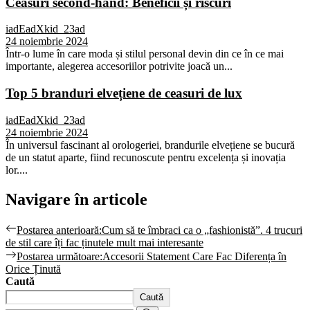
Ceasuri second-hand: Beneficii și riscuri
iadEadXkid_23ad
24 noiembrie 2024
Într-o lume în care moda și stilul personal devin din ce în ce mai
importante, alegerea accesoriilor potrivite joacă un...
Top 5 branduri elvețiene de ceasuri de lux
iadEadXkid_23ad
24 noiembrie 2024
În universul fascinant al orologeriei, brandurile elvețiene se bucură
de un statut aparte, fiind recunoscute pentru excelența și inovația
lor....
Navigare în articole
Postarea anterioară:
Cum să te îmbraci ca o „fashionistă”. 4 trucuri
de stil care îți fac ținutele mult mai interesante
Postarea următoare:
Accesorii Statement Care Fac Diferența în
Orice Ținută
Caută
Caută