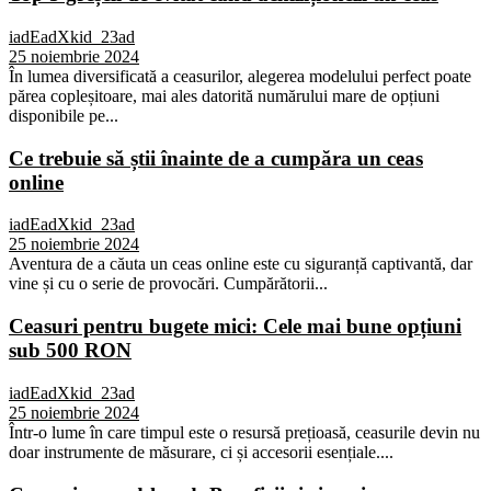
iadEadXkid_23ad
25 noiembrie 2024
În lumea diversificată a ceasurilor, alegerea modelului perfect poate
părea copleșitoare, mai ales datorită numărului mare de opțiuni
disponibile pe...
Ce trebuie să știi înainte de a cumpăra un ceas
online
iadEadXkid_23ad
25 noiembrie 2024
Aventura de a căuta un ceas online este cu siguranță captivantă, dar
vine și cu o serie de provocări. Cumpărătorii...
Ceasuri pentru bugete mici: Cele mai bune opțiuni
sub 500 RON
iadEadXkid_23ad
25 noiembrie 2024
Într-o lume în care timpul este o resursă prețioasă, ceasurile devin nu
doar instrumente de măsurare, ci și accesorii esențiale....