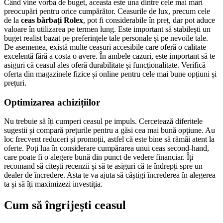
Când vine vorba de buget, aceasta este una dintre cele mai mari
preocupări pentru orice cumpărător. Ceasurile de lux, precum cele
de la
ceas bărbați Rolex
, pot fi considerabile în preț, dar pot aduce
valoare în utilizarea pe termen lung. Este important să stabilești un
buget realist bazat pe preferințele tale personale și pe nevoile tale.
De asemenea, există multe ceasuri accesibile care oferă o calitate
excelentă fără a costa o avere. În ambele cazuri, este important să te
asiguri că ceasul ales oferă durabilitate și funcționalitate. Verifică
oferta din magazinele fizice și online pentru cele mai bune opțiuni și
prețuri.
Optimizarea achizițiilor
Nu trebuie să îți cumperi ceasul pe impuls. Cercetează diferitele
sugestii și compară prețurile pentru a găsi cea mai bună opțiune. Au
loc frecvent reduceri și promoții, astfel că este bine să rămâi atent la
oferte. Poți lua în considerare cumpărarea unui ceas second-hand,
care poate fi o alegere bună din punct de vedere financiar. Îți
recomand să citești recenzii și să te asiguri că te îndrepți spre un
dealer de încredere. Asta te va ajuta să câștigi încrederea în alegerea
ta și să îți maximizezi investiția.
Cum să îngrijești ceasul