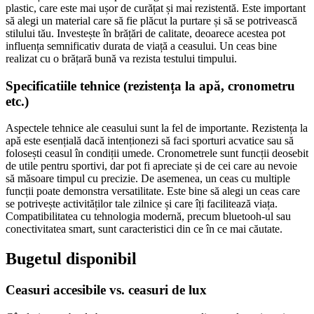
plastic, care este mai ușor de curățat și mai rezistentă. Este important
să alegi un material care să fie plăcut la purtare și să se potrivească
stilului tău. Investește în brățări de calitate, deoarece acestea pot
influența semnificativ durata de viață a ceasului. Un ceas bine
realizat cu o brățară bună va rezista testului timpului.
Specificatiile tehnice (rezistența la apă, cronometru
etc.)
Aspectele tehnice ale ceasului sunt la fel de importante. Rezistența la
apă este esențială dacă intenționezi să faci sporturi acvatice sau să
folosești ceasul în condiții umede. Cronometrele sunt funcții deosebit
de utile pentru sportivi, dar pot fi apreciate și de cei care au nevoie
să măsoare timpul cu precizie. De asemenea, un ceas cu multiple
funcții poate demonstra versatilitate. Este bine să alegi un ceas care
se potrivește activităților tale zilnice și care îți facilitează viața.
Compatibilitatea cu tehnologia modernă, precum bluetooh-ul sau
conectivitatea smart, sunt caracteristici din ce în ce mai căutate.
Bugetul disponibil
Ceasuri accesibile vs. ceasuri de lux