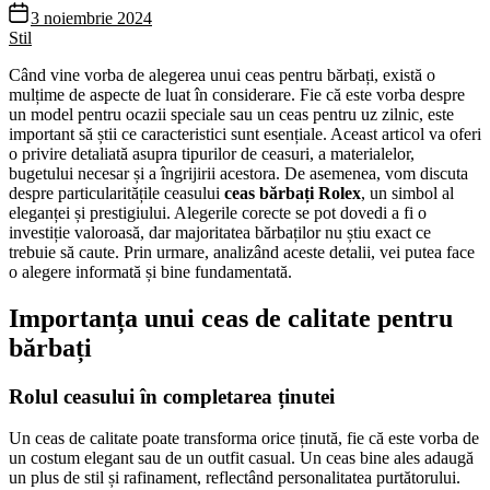
3 noiembrie 2024
Stil
Când vine vorba de alegerea unui ceas pentru bărbați, există o
mulțime de aspecte de luat în considerare. Fie că este vorba despre
un model pentru ocazii speciale sau un ceas pentru uz zilnic, este
important să știi ce caracteristici sunt esențiale. Aceast articol va oferi
o privire detaliată asupra tipurilor de ceasuri, a materialelor,
bugetului necesar și a îngrijirii acestora. De asemenea, vom discuta
despre particularitățile ceasului
ceas bărbați Rolex
, un simbol al
eleganței și prestigiului. Alegerile corecte se pot dovedi a fi o
investiție valoroasă, dar majoritatea bărbaților nu știu exact ce
trebuie să caute. Prin urmare, analizând aceste detalii, vei putea face
o alegere informată și bine fundamentată.
Importanța unui ceas de calitate pentru
bărbați
Rolul ceasului în completarea ținutei
Un ceas de calitate poate transforma orice ținută, fie că este vorba de
un costum elegant sau de un outfit casual. Un ceas bine ales adaugă
un plus de stil și rafinament, reflectând personalitatea purtătorului.