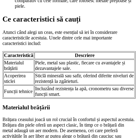
comparativ cu cele formale, care folosesc metale prețioase și
piele.
Ce caracteristici să cauți
Atunci când alegi un ceas, este esențial să iei în considerare
caracteristicile acestuia. Unele dintre cele mai importante
caracteristici includ:
Caracteristică
Descriere
Materialul
Piele, metal sau plastic, fiecare cu avantajele și
brățării
dezavantajele sale.
Acoperirea
Sticlă minerală sau safir, oferind diferite niveluri de
sticlei
rezistență la zgârieturi.
Incluzând rezistența la apă, cronometru sau diverse
Funcții tehnice
funcții smart.
Materialul brățării
Brățara ceasului joacă un rol crucial în confortul și aspectul acestuia.
Brățara din piele oferă un aspect clasic, în timp ce o brățară din
metal adaugă un aer modern. De asemenea, cei care preferă
activitățile în aer liber ar putea alege o brățară din cauciuc sau