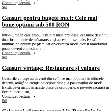
Continuați lectură
Stil
Ceasuri pentru bugete mici: Cele mai
bune opțiuni sub 500 RON
Într-o lume în care timpul este o resursă prețioasă, ceasurile devin nu
doar instrumente de măsurare, ci și accesorii esențiale. Există o
mulțime de opțiuni pe piață, iar diversitatea modelelor și brandurilor
poate deveni copleșitoare....
Continuați lectură
Stil
Ceasuri vintage: Restaurare și valoare
Ceasurile vintage au devenit din ce în ce mai populare în ultimele
decenii, atrăgând atenția colecționarilor și a pasionaților de modă.
Există ceva magic în aceste piese de orologerie, o poveste ascunsă în
fiecare mecanism,...
Continuați lectură
Stil