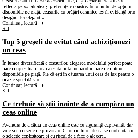
Ceasurile sunt nu doar accesorii utile, ci și declarații de stil care
reflectă personalitatea și preferințele noastre. În tumultul de opțiuni
disponibile pe piață, ceasurile cu brățări ceramice ies în evidență prin
designul lor elegant...
Continuați lectură
Stil
Top 5 greșeli de evitat când achiziționezi
un ceas
În lumea diversificată a ceasurilor, alegerea modelului perfect poate
părea copleșitoare, mai ales datorită numărului mare de opțiuni
disponibile pe piață. Fie că ești în căutarea unui ceas de lux pentru o
ocazie specială sau...
Continuați lectură
Stil
Ce trebuie să știi înainte de a cumpăra un
ceas online
Aventura de a căuta un ceas online este cu siguranță captivantă, dar
vine și cu o serie de provocări. Cumpărătorii adesea se confruntă cu
o selecție copleșitoare și cu riscul de a face o alegere...