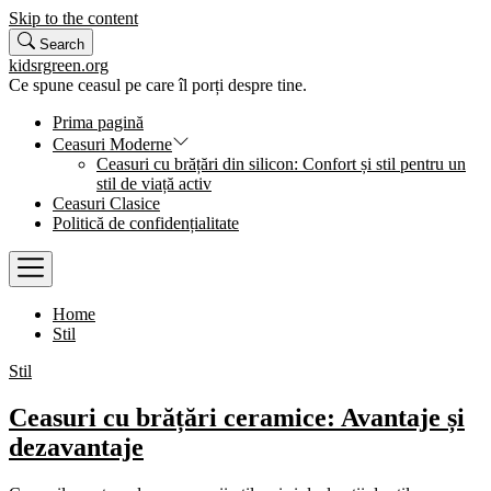
Skip to the content
Search
kidsrgreen.org
Ce spune ceasul pe care îl porți despre tine.
Prima pagină
Ceasuri Moderne
Ceasuri cu brățări din silicon: Confort și stil pentru un
stil de viață activ
Ceasuri Clasice
Politică de confidențialitate
Home
Stil
Stil
Ceasuri cu brățări ceramice: Avantaje și
dezavantaje