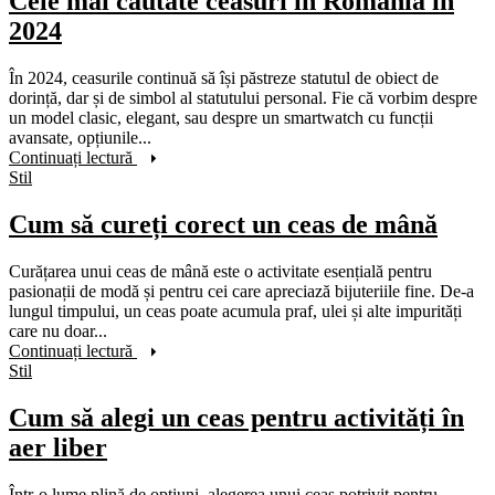
Cele mai căutate ceasuri în România în
2024
În 2024, ceasurile continuă să își păstreze statutul de obiect de
dorință, dar și de simbol al statutului personal. Fie că vorbim despre
un model clasic, elegant, sau despre un smartwatch cu funcții
avansate, opțiunile...
Continuați lectură
Stil
Cum să cureți corect un ceas de mână
Curățarea unui ceas de mână este o activitate esențială pentru
pasionații de modă și pentru cei care apreciază bijuteriile fine. De-a
lungul timpului, un ceas poate acumula praf, ulei și alte impurități
care nu doar...
Continuați lectură
Stil
Cum să alegi un ceas pentru activități în
aer liber
Într-o lume plină de opțiuni, alegerea unui ceas potrivit pentru