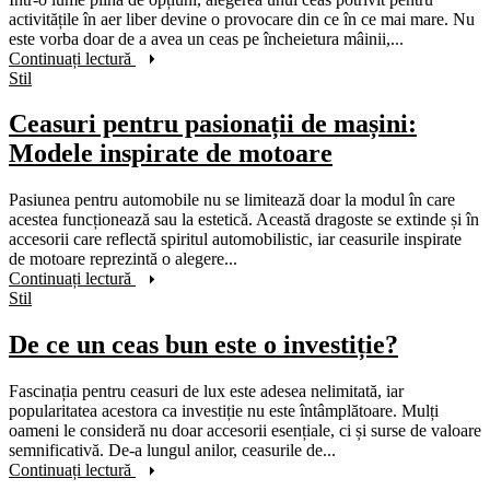
activitățile în aer liber devine o provocare din ce în ce mai mare. Nu
este vorba doar de a avea un ceas pe încheietura mâinii,...
Continuați lectură
Stil
Ceasuri pentru pasionații de mașini:
Modele inspirate de motoare
Pasiunea pentru automobile nu se limitează doar la modul în care
acestea funcționează sau la estetică. Această dragoste se extinde și în
accesorii care reflectă spiritul automobilistic, iar ceasurile inspirate
de motoare reprezintă o alegere...
Continuați lectură
Stil
De ce un ceas bun este o investiție?
Fascinația pentru ceasuri de lux este adesea nelimitată, iar
popularitatea acestora ca investiție nu este întâmplătoare. Mulți
oameni le consideră nu doar accesorii esențiale, ci și surse de valoare
semnificativă. De-a lungul anilor, ceasurile de...
Continuați lectură