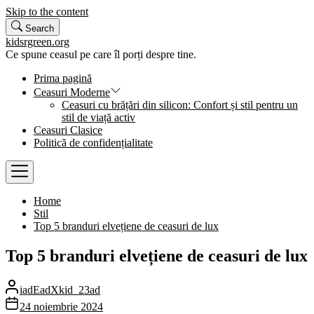
Skip to the content
Search
kidsrgreen.org
Ce spune ceasul pe care îl porți despre tine.
Prima pagină
Ceasuri Moderne
Ceasuri cu brățări din silicon: Confort și stil pentru un
stil de viață activ
Ceasuri Clasice
Politică de confidențialitate
Home
Stil
Top 5 branduri elvețiene de ceasuri de lux
Top 5 branduri elvețiene de ceasuri de lux
iadEadXkid_23ad
24 noiembrie 2024