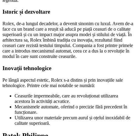
legendă.
Istoric și dezvoltare
Rolex, de-a lungul decadelor, a devenit sinonim cu luxul. Avem de-a
face cu un brand care a reușit să aducă pe piață ceasuri de o calitate
superioară și cu un impact major asupra modei și stilului de viață. În
arhitectura sa, Rolex îmbină tradiția cu inovația, rezultatul fiind
ceasuri care rezistă testului timpului. Compania a fost printre primele
care a introdus mecanismul automat, ceea ce a dus la o revoluție în
modul în care sunt construite ceasurile.
Inovații tehnologice
Pe lângă aspectul estetic, Rolex s-a distins și prin inovațiile sale
tehnologice. Printre cele mai notabile se numără:
Ceasurile impermeabile, care au revoluționat utilizarea
acestora în activități acvatice.
Mecanismele automate, oferind o precizie fără precedent în
funcționare.
Utilizarea unor materiale precum aurul și oțelul inoxidabil de
calitate superioară.
Patek Philippe