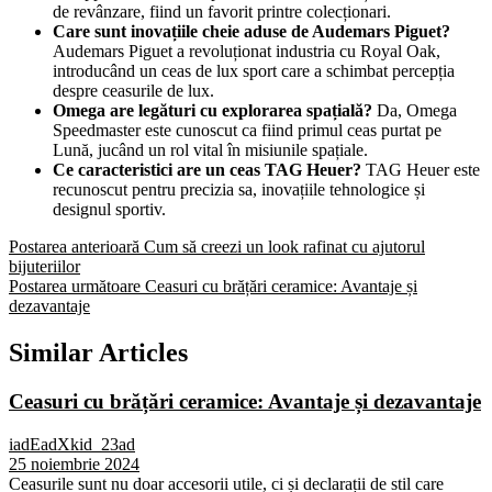
de revânzare, fiind un favorit printre colecționari.
Care sunt inovațiile cheie aduse de Audemars Piguet?
Audemars Piguet a revoluționat industria cu Royal Oak,
introducând un ceas de lux sport care a schimbat percepția
despre ceasurile de lux.
Omega are legături cu explorarea spațială?
Da, Omega
Speedmaster este cunoscut ca fiind primul ceas purtat pe
Lună, jucând un rol vital în misiunile spațiale.
Ce caracteristici are un ceas TAG Heuer?
TAG Heuer este
recunoscut pentru precizia sa, inovațiile tehnologice și
designul sportiv.
Postarea anterioară
Cum să creezi un look rafinat cu ajutorul
bijuteriilor
Postarea următoare
Ceasuri cu brățări ceramice: Avantaje și
dezavantaje
Similar Articles
Ceasuri cu brățări ceramice: Avantaje și dezavantaje
iadEadXkid_23ad
25 noiembrie 2024
Ceasurile sunt nu doar accesorii utile, ci și declarații de stil care