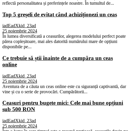
reflectă personalitatea și preferințele noastre. În tumultul de...
Top 5 greșeli de evitat când achiziționezi un ceas
iadEadXkid_23ad
25 noiembrie 2024
În lumea diversificată a ceasurilor, alegerea modelului perfect poate
părea copleșitoare, mai ales datorită numărului mare de opțiuni
disponibile pe...
Ce trebuie să știi înainte de a cumpăra un ceas
online
iadEadXkid_23ad
25 noiembrie 2024
Aventura de a căuta un ceas online este cu siguranță captivantă, dar
vine și cu o serie de provocări. Cumpărătorii...
Ceasuri pentru bugete mici: Cele mai bune opțiuni
sub 500 RON
iadEadXkid_23ad
25 noiembrie 2024