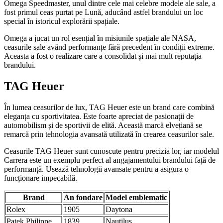
Omega Speedmaster, unul dintre cele mai celebre modele ale sale, a
fost primul ceas purtat pe Lună, aducând astfel brandului un loc
special în istoricul explorării spațiale.
Omega a jucat un rol esențial în misiunile spațiale ale NASA,
ceasurile sale având performanțe fără precedent în condiții extreme.
Aceasta a fost o realizare care a consolidat și mai mult reputația
brandului.
TAG Heuer
În lumea ceasurilor de lux, TAG Heuer este un brand care combină
eleganța cu sportivitatea. Este foarte apreciat de pasionații de
automobilism și de sportivii de elită. Această marcă elvețiană se
remarcă prin tehnologia avansată utilizată în crearea ceasurilor sale.
Ceasurile TAG Heuer sunt cunoscute pentru precizia lor, iar modelul
Carrera este un exemplu perfect al angajamentului brandului față de
performanță. Usează tehnologii avansate pentru a asigura o
funcționare impecabilă.
Brand
An fondare
Model emblematic
Rolex
1905
Daytona
Patek Philippe
1839
Nautilus