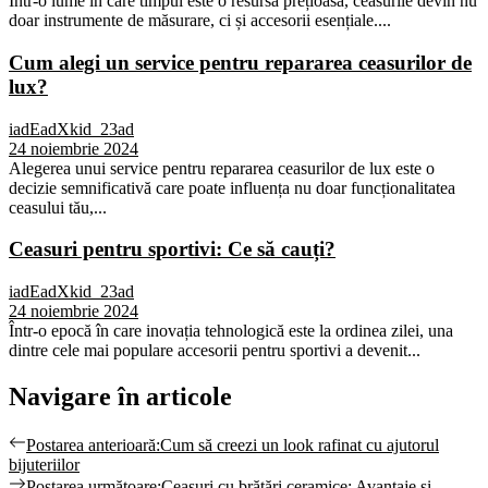
Într-o lume în care timpul este o resursă prețioasă, ceasurile devin nu
doar instrumente de măsurare, ci și accesorii esențiale....
Cum alegi un service pentru repararea ceasurilor de
lux?
iadEadXkid_23ad
24 noiembrie 2024
Alegerea unui service pentru repararea ceasurilor de lux este o
decizie semnificativă care poate influența nu doar funcționalitatea
ceasului tău,...
Ceasuri pentru sportivi: Ce să cauți?
iadEadXkid_23ad
24 noiembrie 2024
Într-o epocă în care inovația tehnologică este la ordinea zilei, una
dintre cele mai populare accesorii pentru sportivi a devenit...
Navigare în articole
Postarea anterioară:
Cum să creezi un look rafinat cu ajutorul
bijuteriilor
Postarea următoare:
Ceasuri cu brățări ceramice: Avantaje și