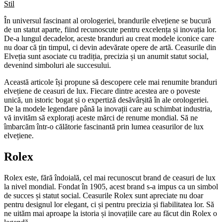
Stil
În universul fascinant al orologeriei, brandurile elvețiene se bucură
de un statut aparte, fiind recunoscute pentru excelența și inovația lor.
De-a lungul decadelor, aceste branduri au creat modele iconice care
nu doar că țin timpul, ci devin adevărate opere de artă. Ceasurile din
Elveția sunt asociate cu tradiția, precizia și un anumit statut social,
devenind simboluri ale succesului.
Această articole își propune să descopere cele mai renumite branduri
elvețiene de ceasuri de lux. Fiecare dintre acestea are o poveste
unică, un istoric bogat și o expertiză desăvârșită în ale orologeriei.
De la modele legendare până la inovații care au schimbat industria,
vă invităm să explorați aceste mărci de renume mondial. Să ne
îmbarcăm într-o călătorie fascinantă prin lumea ceasurilor de lux
elvețiene.
Rolex
Rolex este, fără îndoială, cel mai recunoscut brand de ceasuri de lux
la nivel mondial. Fondat în 1905, acest brand s-a impus ca un simbol
de succes și statut social. Ceasurile Rolex sunt apreciate nu doar
pentru designul lor elegant, ci și pentru precizia și fiabilitatea lor. Să
ne uităm mai aproape la istoria și inovațiile care au făcut din Rolex o