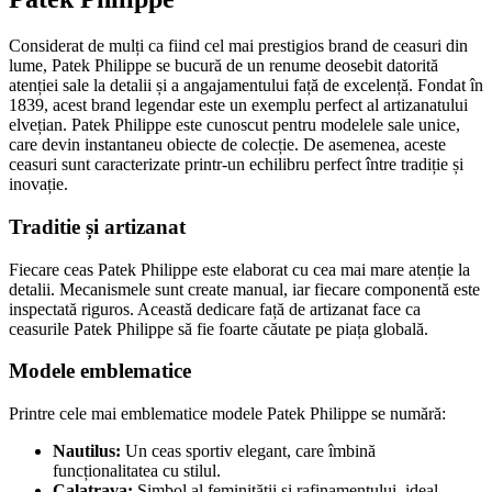
Considerat de mulți ca fiind cel mai prestigios brand de ceasuri din
lume, Patek Philippe se bucură de un renume deosebit datorită
atenției sale la detalii și a angajamentului față de excelență. Fondat în
1839, acest brand legendar este un exemplu perfect al artizanatului
elvețian. Patek Philippe este cunoscut pentru modelele sale unice,
care devin instantaneu obiecte de colecție. De asemenea, aceste
ceasuri sunt caracterizate printr-un echilibru perfect între tradiție și
inovație.
Traditie și artizanat
Fiecare ceas Patek Philippe este elaborat cu cea mai mare atenție la
detalii. Mecanismele sunt create manual, iar fiecare componentă este
inspectată riguros. Această dedicare față de artizanat face ca
ceasurile Patek Philippe să fie foarte căutate pe piața globală.
Modele emblematice
Printre cele mai emblematice modele Patek Philippe se numără:
Nautilus:
Un ceas sportiv elegant, care îmbină
funcționalitatea cu stilul.
Calatrava:
Simbol al feminității și rafinamentului, ideal