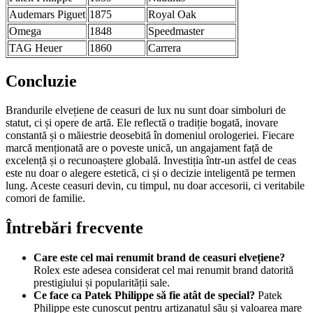
Audemars Piguet
1875
Royal Oak
Omega
1848
Speedmaster
TAG Heuer
1860
Carrera
Concluzie
Brandurile elvețiene de ceasuri de lux nu sunt doar simboluri de
statut, ci și opere de artă. Ele reflectă o tradiție bogată, inovare
constantă și o măiestrie deosebită în domeniul orologeriei. Fiecare
marcă menționată are o poveste unică, un angajament față de
excelență și o recunoaștere globală. Investiția într-un astfel de ceas
este nu doar o alegere estetică, ci și o decizie inteligentă pe termen
lung. Aceste ceasuri devin, cu timpul, nu doar accesorii, ci veritabile
comori de familie.
Întrebări frecvente
Care este cel mai renumit brand de ceasuri elvețiene?
Rolex este adesea considerat cel mai renumit brand datorită
prestigiului și popularității sale.
Ce face ca Patek Philippe să fie atât de special?
Patek
Philippe este cunoscut pentru artizanatul său și valoarea mare