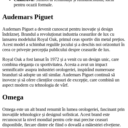
pentru ocazii formale.
Audemars Piguet
Audemars Piguet a devenit cunoscut pentru inovație și design
îndrăzneț. Brandul a revoluționat industria ceasurilor de lux cu
lansarea modelului Royal Oak, primul ceas sportiv din metal prețios.
Acest model a schimbat regulile jocului și a deschis noi orizonturi în
ceea ce privește percepția publicului despre ceasurile de lux.
Royal Oak a fost lansat în 1972 și a venit cu un design unic, care
combina eleganța cu sportivitatea. Acesta a avut un impact
semnificativ asupra industriei orologeriei, inspirând numeroase
branduri să adopte un stil similar. Audemars Piguet continuă să
inoveze și să ofere clienților ceasuri de excepție, care combină un
aspect modern cu tehnologia de vârf.
Omega
Omega este un alt brand renumit în lumea orologeriei, fascinant prin
inovațiile tehnologice și designul sofisticat. Acest brand este
recunoscut la nivel mondial pentru cele mai precise ceasuri
disponibile, fiecare dintre ele fiind o dovadă a măiestriei elvețiene.