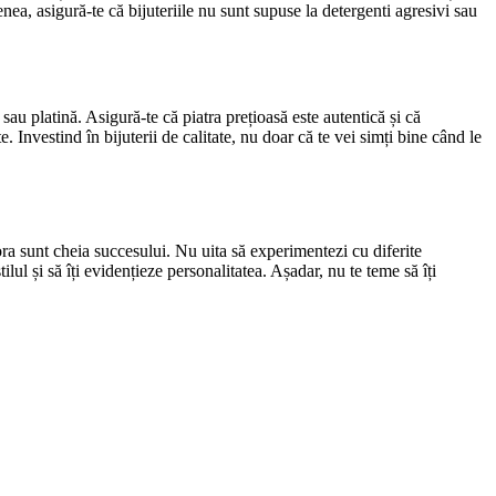
nea, asigură-te că bijuteriile nu sunt supuse la detergenti agresivi sau
 sau platină. Asigură-te că piatra prețioasă este autentică și că
e. Investind în bijuterii de calitate, nu doar că te vei simți bine când le
stora sunt cheia succesului. Nu uita să experimentezi cu diferite
ilul și să îți evidențieze personalitatea. Așadar, nu te teme să îți