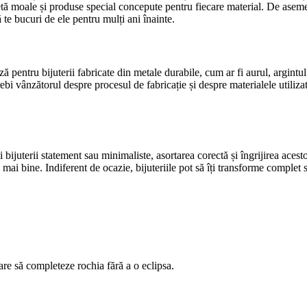
avetă moale și produse special concepute pentru fiecare material. De aseme
ă te bucuri de ele pentru mulți ani înainte.
ă pentru bijuterii fabricate din metale durabile, cum ar fi aurul, argintul
rebi vânzătorul despre procesul de fabricație și despre materialele utilizat
gi bijuterii statement sau minimaliste, asortarea corectă și îngrijirea ace
l mai bine. Indiferent de ocazie, bijuteriile pot să îți transforme complet st
care să completeze rochia fără a o eclipsa.