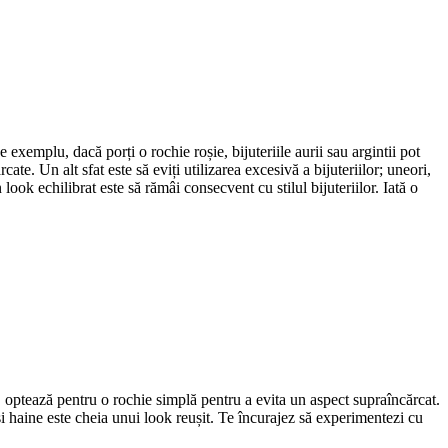
 exemplu, dacă porți o rochie roșie, bijuteriile aurii sau argintii pot
ate. Un alt sfat este să eviți utilizarea excesivă a bijuteriilor; uneori,
look echilibrat este să rămâi consecvent cu stilul bijuteriilor. Iată o
t, optează pentru o rochie simplă pentru a evita un aspect supraîncărcat.
i și haine este cheia unui look reușit. Te încurajez să experimentezi cu