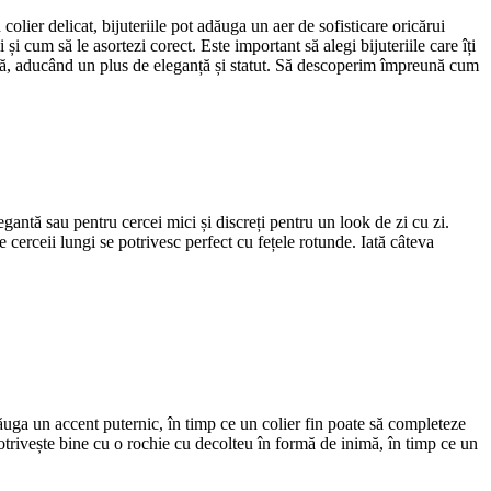
colier delicat, bijuteriile pot adăuga un aer de sofisticare oricărui
i și cum să le asortezi corect. Este important să alegi bijuteriile care îți
irată, aducând un plus de eleganță și statut. Să descoperim împreună cum
gantă sau pentru cercei mici și discreți pentru un look de zi cu zi.
 cerceii lungi se potrivesc perfect cu fețele rotunde. Iată câteva
ăuga un accent puternic, în timp ce un colier fin poate să completeze
potrivește bine cu o rochie cu decolteu în formă de inimă, în timp ce un