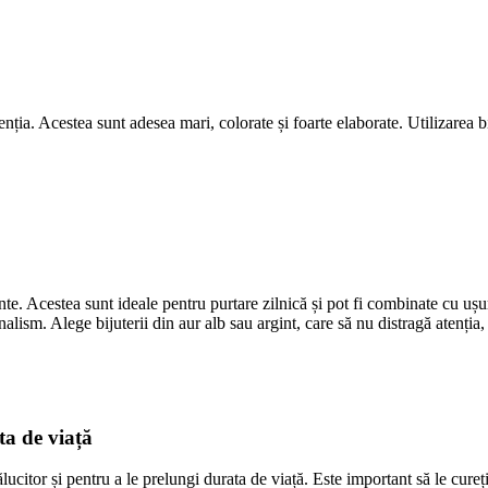
atenția. Acestea sunt adesea mari, colorate și foarte elaborate. Utilizarea 
ante. Acestea sunt ideale pentru purtare zilnică și pot fi combinate cu ușu
lism. Alege bijuterii din aur alb sau argint, care să nu distragă atenția, 
ta de viață
rălucitor și pentru a le prelungi durata de viață. Este important să le cureț