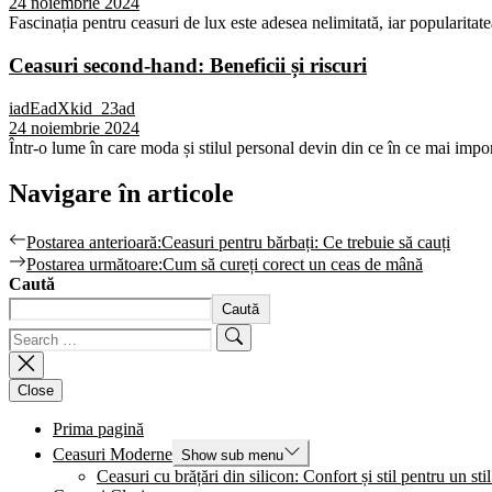
24 noiembrie 2024
Fascinația pentru ceasuri de lux este adesea nelimitată, iar popularitat
Ceasuri second-hand: Beneficii și riscuri
iadEadXkid_23ad
24 noiembrie 2024
Într-o lume în care moda și stilul personal devin din ce în ce mai import
Navigare în articole
Postarea anterioară:
Ceasuri pentru bărbați: Ce trebuie să cauți
Postarea următoare:
Cum să cureți corect un ceas de mână
Caută
Caută
Close
Prima pagină
Ceasuri Moderne
Show sub menu
Ceasuri cu brățări din silicon: Confort și stil pentru un stil