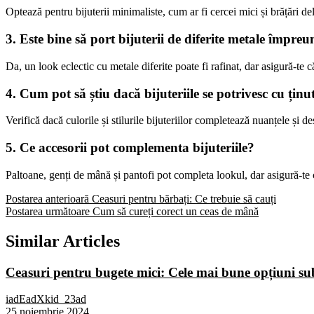
Optează pentru bijuterii minimaliste, cum ar fi cercei mici și brățări de
3. Este bine să port bijuterii de diferite metale împre
Da, un look eclectic cu metale diferite poate fi rafinat, dar asigură-te că
4. Cum pot să știu dacă bijuteriile se potrivesc cu țin
Verifică dacă culorile și stilurile bijuteriilor completează nuanțele și d
5. Ce accesorii pot complementa bijuteriile?
Paltoane, genți de mână și pantofi pot completa lookul, dar asigură-te c
Postarea anterioară
Ceasuri pentru bărbați: Ce trebuie să cauți
Postarea următoare
Cum să cureți corect un ceas de mână
Similar Articles
Ceasuri pentru bugete mici: Cele mai bune opțiuni 
iadEadXkid_23ad
25 noiembrie 2024