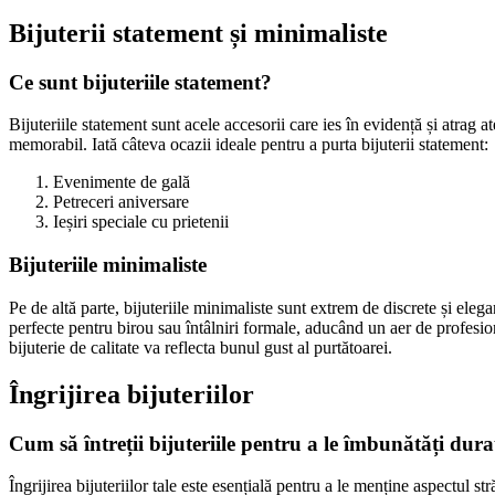
Bijuterii statement și minimaliste
Ce sunt bijuteriile statement?
Bijuteriile statement sunt acele accesorii care ies în evidență și atrag 
memorabil. Iată câteva ocazii ideale pentru a purta bijuterii statement:
Evenimente de gală
Petreceri aniversare
Ieșiri speciale cu prietenii
Bijuteriile minimaliste
Pe de altă parte, bijuteriile minimaliste sunt extrem de discrete și eleg
perfecte pentru birou sau întâlniri formale, aducând un aer de profesiona
bijuterie de calitate va reflecta bunul gust al purtătoarei.
Îngrijirea bijuteriilor
Cum să întreții bijuteriile pentru a le îmbunătăți dura
Îngrijirea bijuteriilor tale este esențială pentru a le menține aspectul st