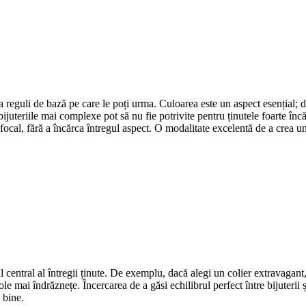
va reguli de bază pe care le poți urma. Culoarea este un aspect esențial; de
juteriile mai complexe pot să nu fie potrivite pentru ținutele foarte încărc
focal, fără a încărca întregul aspect. O modalitate excelentă de a crea un 
ul central al întregii ținute. De exemplu, dacă alegi un colier extravagan
icole mai îndrăznețe. Încercarea de a găsi echilibrul perfect între bijuteri
i bine.