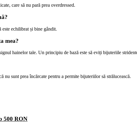
licate, care să nu pară prea overdressed.
ună?
 este echilibrat și bine gândit.
uta mea?
esignul hainelor tale. Un principiu de bază este să eviți bijuteriile stride
ă nu sunt prea încărcate pentru a permite bijuteriilor să strălucească.
sub 500 RON