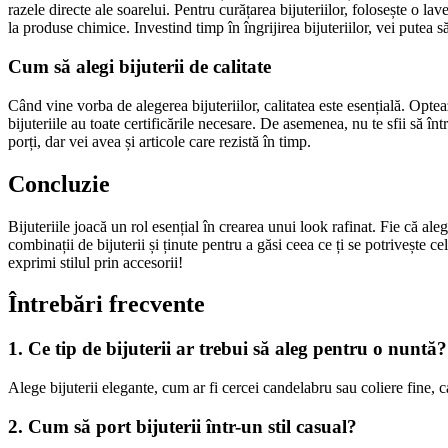
razele directe ale soarelui. Pentru curățarea bijuteriilor, folosește o l
la produse chimice. Investind timp în îngrijirea bijuteriilor, vei putea s
Cum să alegi bijuterii de calitate
Când vine vorba de alegerea bijuteriilor, calitatea este esențială. Opteaz
bijuteriile au toate certificările necesare. De asemenea, nu te sfii să înt
porți, dar vei avea și articole care rezistă în timp.
Concluzie
Bijuteriile joacă un rol esențial în crearea unui look rafinat. Fie că ale
combinații de bijuterii și ținute pentru a găsi ceea ce ți se potrivește ce
exprimi stilul prin accesorii!
Întrebări frecvente
1. Ce tip de bijuterii ar trebui să aleg pentru o nuntă?
Alege bijuterii elegante, cum ar fi cercei candelabru sau coliere fine, 
2. Cum să port bijuterii într-un stil casual?