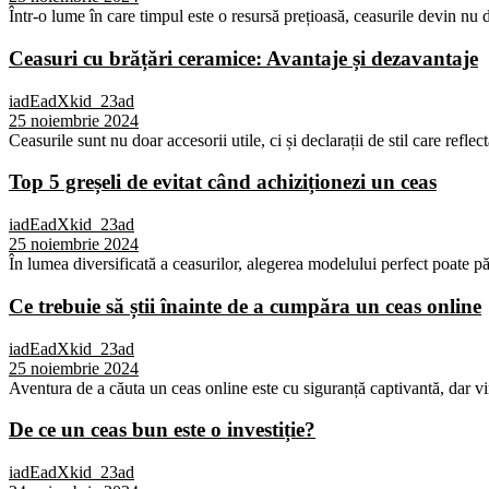
Într-o lume în care timpul este o resursă prețioasă, ceasurile devin nu d
Ceasuri cu brățări ceramice: Avantaje și dezavantaje
iadEadXkid_23ad
25 noiembrie 2024
Ceasurile sunt nu doar accesorii utile, ci și declarații de stil care reflec
Top 5 greșeli de evitat când achiziționezi un ceas
iadEadXkid_23ad
25 noiembrie 2024
În lumea diversificată a ceasurilor, alegerea modelului perfect poate p
Ce trebuie să știi înainte de a cumpăra un ceas online
iadEadXkid_23ad
25 noiembrie 2024
Aventura de a căuta un ceas online este cu siguranță captivantă, dar vi
De ce un ceas bun este o investiție?
iadEadXkid_23ad