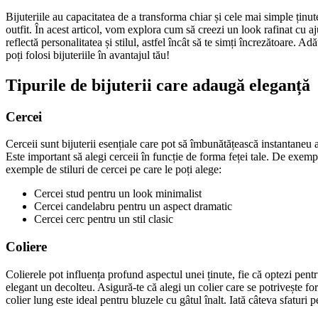
Bijuteriile au capacitatea de a transforma chiar și cele mai simple ținute
outfit. În acest articol, vom explora cum să creezi un look rafinat cu ajuto
reflectă personalitatea și stilul, astfel încât să te simți încrezătoare
poți folosi bijuteriile în avantajul tău!
Tipurile de bijuterii care adaugă eleganță
Cercei
Cerceii sunt bijuterii esențiale care pot să îmbunătățească instantaneu 
Este important să alegi cerceii în funcție de forma feței tale. De exempl
exemple de stiluri de cercei pe care le poți alege:
Cercei stud pentru un look minimalist
Cercei candelabru pentru un aspect dramatic
Cercei cerc pentru un stil clasic
Coliere
Colierele pot influența profund aspectul unei ținute, fie că optezi pen
elegant un decolteu. Asigură-te că alegi un colier care se potrivește fo
colier lung este ideal pentru bluzele cu gâtul înalt. Iată câteva sfaturi p