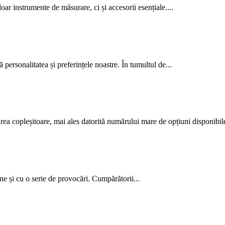
oar instrumente de măsurare, ci și accesorii esențiale....
tă personalitatea și preferințele noastre. În tumultul de...
ărea copleșitoare, mai ales datorită numărului mare de opțiuni disponibile
ne și cu o serie de provocări. Cumpărătorii...