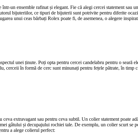
 într-un ensemble rafinat și elegant. Fie că alegi cercei statement sau un 
rul bijuteriilor, ce tipuri de bijuterii sunt potrivite pentru diferite ocazi
. Adăugarea unui ceas bărbați Rolex poate fi, de asemenea, o alegere insp
aspectul unei ținute. Poți opta pentru cercei candelabru pentru o seară ele
u, cerceii în formă de cerc sunt minunați pentru fețele pătrate, în timp ce
tru ceva extravagant sau pentru ceva subtil. Un colier statement poate ad
rmei gâtului și decupajului rochiei tale. De exemplu, un colier scurt se 
entru a alege colierul perfect: