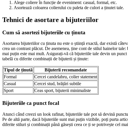
Alege coliere în funcție de eveniment: casual, formal, etc.
Asortează coloarea colierului cu paleta de culori a ținutei tale.
Tehnici de asortare a bijuteriilor
Cum să asortezi bijuteriile cu ținuta
Asortarea bijuteriilor cu ținuta nu este o știință exactă, dar există câte
crea un contrast plăcut. De asemenea, ține cont de stilul hainelor tale: bi
mai puțin este mai mult. Asigurați-vă că bijuteriile tale devin un punct 
tabelă cu diferite combinații de bijuterii și ținute:
Tipul de ținută
Bijuterii recomandate
Formal
Cercei candelabru, colier statement
Casual
Cercei stud, brățări subtile
Sport
Ceas sport, bijuterii minimaliste
Bijuteriile ca punct focal
Atunci când creezi un look rafinat, bijuteriile tale pot să devină punct
Pe de altă parte, dacă bijuteriile sunt mai puțin vizibile, poți purta art
diferite stiluri și combinații până găsești ceea ce ți se potrivește cel ma