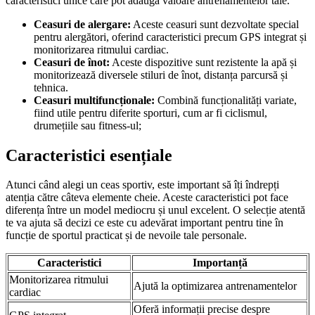
caracteristici unice care pot adăuga valoare antrenamentelor tale.
Ceasuri de alergare:
Aceste ceasuri sunt dezvoltate special
pentru alergători, oferind caracteristici precum GPS integrat și
monitorizarea ritmului cardiac.
Ceasuri de înot:
Aceste dispozitive sunt rezistente la apă și
monitorizează diversele stiluri de înot, distanța parcursă și
tehnica.
Ceasuri multifuncționale:
Combină funcționalități variate,
fiind utile pentru diferite sporturi, cum ar fi ciclismul,
drumețiile sau fitness-ul;
Caracteristici esențiale
Atunci când alegi un ceas sportiv, este important să îți îndrepți
atenția către câteva elemente cheie. Aceste caracteristici pot face
diferența între un model mediocru și unul excelent. O selecție atentă
te va ajuta să decizi ce este cu adevărat important pentru tine în
funcție de sportul practicat și de nevoile tale personale.
Caracteristici
Importanță
Monitorizarea ritmului
Ajută la optimizarea antrenamentelor
cardiac
Oferă informații precise despre