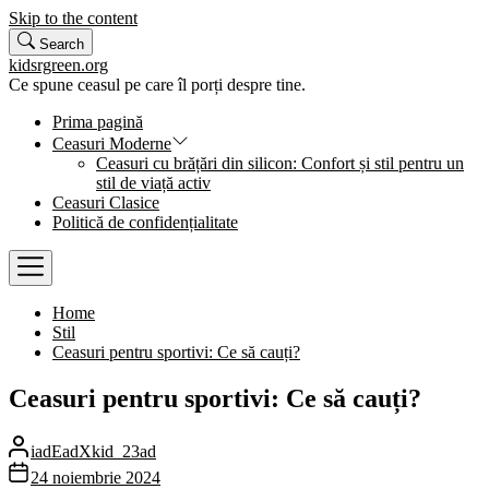
Skip to the content
Search
kidsrgreen.org
Ce spune ceasul pe care îl porți despre tine.
Prima pagină
Ceasuri Moderne
Ceasuri cu brățări din silicon: Confort și stil pentru un
stil de viață activ
Ceasuri Clasice
Politică de confidențialitate
Home
Stil
Ceasuri pentru sportivi: Ce să cauți?
Ceasuri pentru sportivi: Ce să cauți?
iadEadXkid_23ad
24 noiembrie 2024