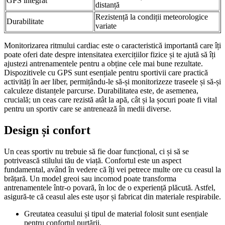
GPS integrat
distanță
Rezistență la condiții meteorologice
Durabilitate
variate
Monitorizarea ritmului cardiac este o caracteristică importantă care îți
poate oferi date despre intensitatea exercițiilor fizice și te ajută să îți
ajustezi antrenamentele pentru a obține cele mai bune rezultate.
Dispozitivele cu GPS sunt esențiale pentru sportivii care practică
activități în aer liber, permițându-le să-și monitorizeze traseele și să-și
calculeze distanțele parcurse. Durabilitatea este, de asemenea,
crucială; un ceas care rezistă atât la apă, cât și la șocuri poate fi vital
pentru un sportiv care se antrenează în medii diverse.
Design și confort
Un ceas sportiv nu trebuie să fie doar funcțional, ci și să se
potrivească stilului tău de viață. Confortul este un aspect
fundamental, având în vedere că îți vei petrece multe ore cu ceasul la
brățară. Un model greoi sau incomod poate transforma
antrenamentele într-o povară, în loc de o experiență plăcută. Astfel,
asigură-te că ceasul ales este ușor și fabricat din materiale respirabile.
Greutatea ceasului și tipul de material folosit sunt esențiale
pentru confortul purtării.