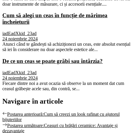
doar instrumente de măsurare, ci și accesorii esențiale....
Cum să alegi un ceas în funcție de mărimea
încheieturii
iadEadXkid_23ad
24 noiembrie 2024
Atunci când te gândești să achiziționezi un ceas, este absolut esențial
să iei în considerare nu doar aspectele estetice ale...
De ce un ceas se poate grăbi sau întârzia?
iadEadXkid_23ad
24 noiembrie 2024
Fiecare dintre noi a avut ocazia să observe la un moment dat cum
ceasul grăbește acele sau, din contră, se...
Navigare în articole
Postarea anterioară:
Cum să creezi un look rafinat cu ajutorul
bijuteriilor
Postarea următoare:
Ceasuri cu brățări ceramice: Avantaje și
dezavantaje