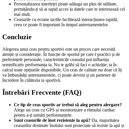
Personalizarea interfeței poate adăuga un plus de utilitate,
permițându-ți să ai rapid acces la datele care te interesează cel
mai mult.
Ceasurile cu ecrane tactile facilitează interacțiunea rapidă,
ceea ce poate fi important în timpul antrenamentelor.
Concluzie
Alegerea unui ceas pentru sportivi este un proces care necesită
atenție și considerație. În funcție de sportul pe care-l practici și de
preferințele personale, caracteristicile ceasului pot influența
semnificativ performanța ta. Nu te grăbi să faci o achiziție; ia în
calcul toate opțiunile disponibile. Un ceas de calitate nu doar că îți
va îmbunătăți antrenamentele, ci poate deveni și un partener de
încredere în călătoria ta sportivă.
Întrebări Frecvente (FAQ)
Ce tip de ceas sportiv ar trebui să aleg pentru alergare?
Alege un ceas cu GPS și monitorizare a ritmului cardiac
pentru a-ți urmări performanțele.
Sunt ceasurile de înot rezistente la apă?
Da, majoritatea
ceasurilor destinate înotului sunt proiectate să reziste la apă și