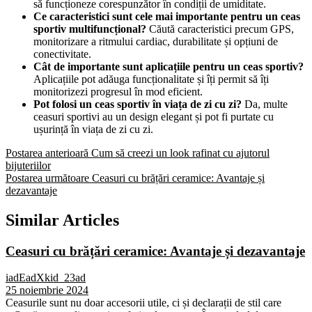
să funcționeze corespunzător în condiții de umiditate.
Ce caracteristici sunt cele mai importante pentru un ceas
sportiv multifuncțional?
Căută caracteristici precum GPS,
monitorizare a ritmului cardiac, durabilitate și opțiuni de
conectivitate.
Cât de importante sunt aplicațiile pentru un ceas sportiv?
Aplicațiile pot adăuga funcționalitate și îți permit să îți
monitorizezi progresul în mod eficient.
Pot folosi un ceas sportiv în viața de zi cu zi?
Da, multe
ceasuri sportivi au un design elegant și pot fi purtate cu
ușurință în viața de zi cu zi.
Postarea anterioară
Cum să creezi un look rafinat cu ajutorul
bijuteriilor
Postarea următoare
Ceasuri cu brățări ceramice: Avantaje și
dezavantaje
Similar Articles
Ceasuri cu brățări ceramice: Avantaje și dezavantaje
iadEadXkid_23ad
25 noiembrie 2024
Ceasurile sunt nu doar accesorii utile, ci și declarații de stil care