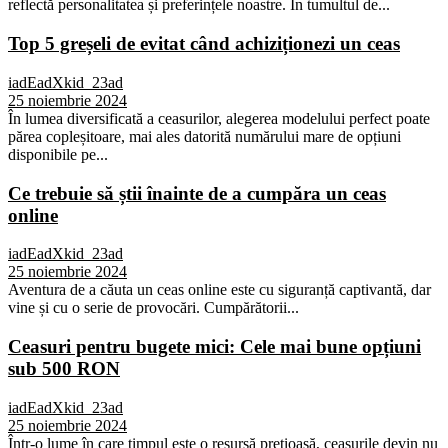
reflectă personalitatea și preferințele noastre. În tumultul de...
Top 5 greșeli de evitat când achiziționezi un ceas
iadEadXkid_23ad
25 noiembrie 2024
În lumea diversificată a ceasurilor, alegerea modelului perfect poate
părea copleșitoare, mai ales datorită numărului mare de opțiuni
disponibile pe...
Ce trebuie să știi înainte de a cumpăra un ceas
online
iadEadXkid_23ad
25 noiembrie 2024
Aventura de a căuta un ceas online este cu siguranță captivantă, dar
vine și cu o serie de provocări. Cumpărătorii...
Ceasuri pentru bugete mici: Cele mai bune opțiuni
sub 500 RON
iadEadXkid_23ad
25 noiembrie 2024
Într-o lume în care timpul este o resursă prețioasă, ceasurile devin nu