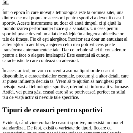
Stil
Într-o epocă în care inovația tehnologică este la ordinea zilei, una
dintre cele mai populare accesorii pentru sportivi a devenit ceasul
sportiv. Aceste instrumente nu doar că arată timpul, ci și ajută la
monitorizarea performanței fizice și a sănătății. Un ceas pentru
sportivi poate deveni un aliat de nădejde în atingerea obiectivelor
tale de fitness. Fie că ești alergător, înotător sau doar un entuziast al
activităților în aer liber, alegerea celui mai potrivit ceas poate
transforma antrenamentele tale. Dar ce trebuie să iei în considerare
pentru a face o alegere înțeleaptă? Este esențial să cunoști
caracteristicile care contează cu adevărat.
În acest articol, ne vom concentra asupra tipurilor de ceasuri
disponibile, a caracteristicilor esențiale, precum și a altor detalii care
ar putea influența decizia ta. Vrem să te ajutăm să navighezi prin
peisajul vast al tehnologiei sportive, oferindu-ți informații valoroase.
Astfel, vei putea găsi ceasul care să se potrivească perfect cu stilul
tău de viață activ și nevoile tale specifice.
Tipuri de ceasuri pentru sportivi
Evident, când vine vorba de ceasuri sportive, nu există un model
standardizat. De fapt, există o varietate de tipuri, fiecare cu