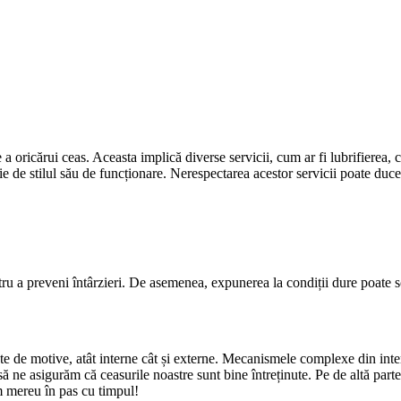
 a oricărui ceas. Aceasta implică diverse servicii, cum ar fi lubrifierea, 
ie de stilul său de funcționare. Nerespectarea acestor servicii poate duce
ntru a preveni întârzieri. De asemenea, expunerea la condiții dure poate s
 de motive, atât interne cât și externe. Mecanismele complexe din interio
ă ne asigurăm că ceasurile noastre sunt bine întreținute. Pe de altă part
 mereu în pas cu timpul!