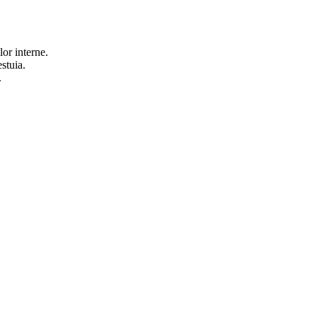
or interne.
stuia.
.