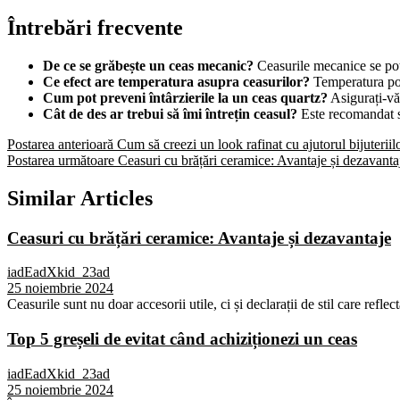
Întrebări frecvente
De ce se grăbește un ceas mecanic?
Ceasurile mecanice se pot 
Ce efect are temperatura asupra ceasurilor?
Temperatura poat
Cum pot preveni întârzierile la un ceas quartz?
Asigurați-vă
Cât de des ar trebui să îmi întrețin ceasul?
Este recomandat să 
Postarea anterioară
Cum să creezi un look rafinat cu ajutorul bijuteriil
Postarea următoare
Ceasuri cu brățări ceramice: Avantaje și dezavanta
Similar Articles
Ceasuri cu brățări ceramice: Avantaje și dezavantaje
iadEadXkid_23ad
25 noiembrie 2024
Ceasurile sunt nu doar accesorii utile, ci și declarații de stil care reflec
Top 5 greșeli de evitat când achiziționezi un ceas
iadEadXkid_23ad
25 noiembrie 2024