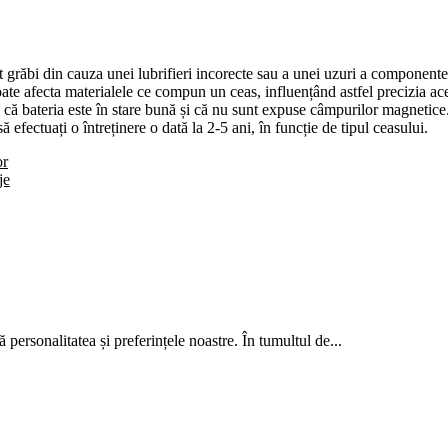
grăbi din cauza unei lubrifieri incorecte sau a unei uzuri a componentel
e afecta materialele ce compun un ceas, influențând astfel precizia ace
 că bateria este în stare bună și că nu sunt expuse câmpurilor magnetice
efectuați o întreținere o dată la 2-5 ani, în funcție de tipul ceasului.
or
je
tă personalitatea și preferințele noastre. În tumultul de...