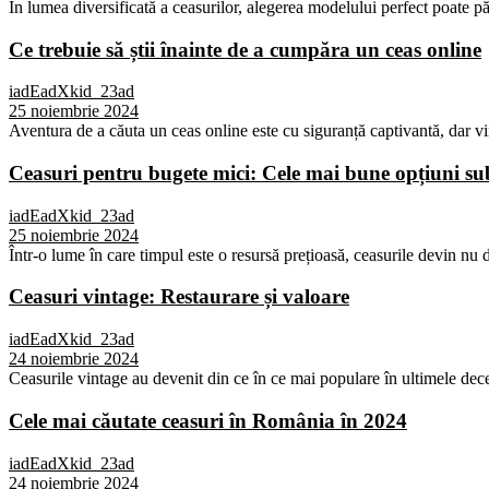
În lumea diversificată a ceasurilor, alegerea modelului perfect poate p
Ce trebuie să știi înainte de a cumpăra un ceas online
iadEadXkid_23ad
25 noiembrie 2024
Aventura de a căuta un ceas online este cu siguranță captivantă, dar vi
Ceasuri pentru bugete mici: Cele mai bune opțiuni 
iadEadXkid_23ad
25 noiembrie 2024
Într-o lume în care timpul este o resursă prețioasă, ceasurile devin nu d
Ceasuri vintage: Restaurare și valoare
iadEadXkid_23ad
24 noiembrie 2024
Ceasurile vintage au devenit din ce în ce mai populare în ultimele deceni
Cele mai căutate ceasuri în România în 2024
iadEadXkid_23ad
24 noiembrie 2024