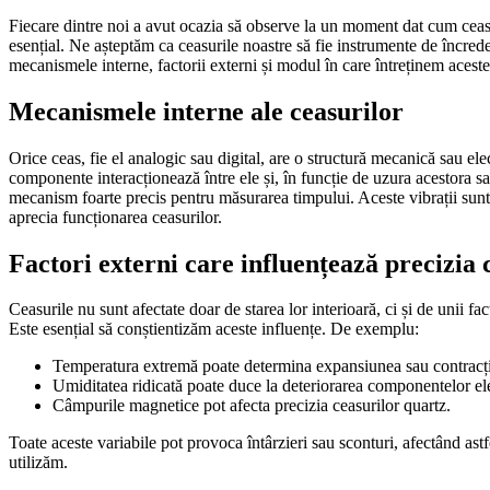
Fiecare dintre noi a avut ocazia să observe la un moment dat cum ceasul 
esențial. Ne așteptăm ca ceasurile noastre să fie instrumente de încred
mecanismele interne, factorii externi și modul în care întreținem aceste
Mecanismele interne ale ceasurilor
Orice ceas, fie el analogic sau digital, are o structură mecanică sau e
componente interacționează între ele și, în funcție de uzura acestora sau 
mecanism foarte precis pentru măsurarea timpului. Aceste vibrații sunt f
aprecia funcționarea ceasurilor.
Factori externi care influențează precizia 
Ceasurile nu sunt afectate doar de starea lor interioară, ci și de unii fa
Este esențial să conștientizăm aceste influențe. De exemplu:
Temperatura extremă poate determina expansiunea sau contracția
Umiditatea ridicată poate duce la deteriorarea componentelor el
Câmpurile magnetice pot afecta precizia ceasurilor quartz.
Toate aceste variabile pot provoca întârzieri sau sconturi, afectând ast
utilizăm.