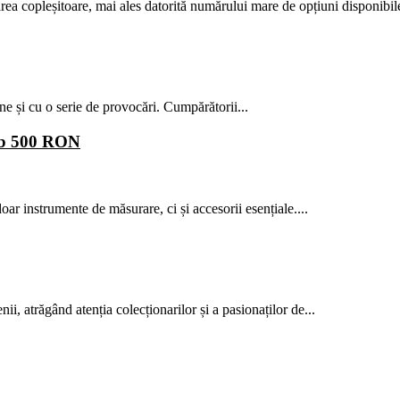
ărea copleșitoare, mai ales datorită numărului mare de opțiuni disponibile
ne și cu o serie de provocări. Cumpărătorii...
sub 500 RON
oar instrumente de măsurare, ci și accesorii esențiale....
i, atrăgând atenția colecționarilor și a pasionaților de...