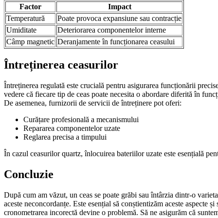
Factor
Impact
Temperatură
Poate provoca expansiune sau contracție
Umiditate
Deteriorarea componentelor interne
Câmp magnetic
Deranjamente în funcționarea ceasului
Întreținerea ceasurilor
Întreținerea regulată este crucială pentru asigurarea funcționării precise
vedere că fiecare tip de ceas poate necesita o abordare diferită în funcț
De asemenea, furnizorii de servicii de întreținere pot oferi:
Curățare profesională a mecanismului
Repararea componentelor uzate
Reglarea precisa a timpului
În cazul ceasurilor quartz, înlocuirea bateriilor uzate este esențială pe
Concluzie
După cum am văzut, un ceas se poate grăbi sau întârzia dintr-o varietate
aceste neconcordanțe. Este esențial să conștientizăm aceste aspecte și s
cronometrarea incorectă devine o problemă. Să ne asigurăm că suntem