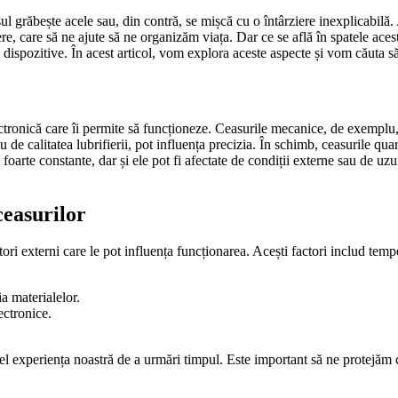
grăbește acele sau, din contră, se mișcă cu o întârziere inexplicabilă. A
ere, care să ne ajute să ne organizăm viața. Dar ce se află în spatele ac
 dispozitive. În acest articol, vom explora aceste aspecte și vom căuta să
lectronică care îi permite să funcționeze. Ceasurile mecanice, de exemplu
de calitatea lubrifierii, pot influența precizia. În schimb, ceasurile quart
oarte constante, dar și ele pot fi afectate de condiții externe sau de uz
ceasurilor
ctori externi care le pot influența funcționarea. Acești factori includ tem
 materialelor.
ectronice.
fel experiența noastră de a urmări timpul. Este important să ne protejăm c