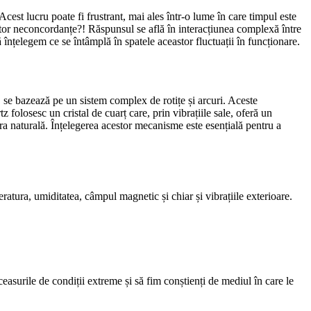
cest lucru poate fi frustrant, mai ales într-o lume în care timpul este
estor neconcordanțe?! Răspunsul se află în interacțiunea complexă între
 înțelegem ce se întâmplă în spatele aceastor fluctuații în funcționare.
, se bazează pe un sistem complex de rotițe și arcuri. Aceste
z folosesc un cristal de cuarț care, prin vibrațiile sale, oferă un
ura naturală. Înțelegerea acestor mecanisme este esențială pentru a
peratura, umiditatea, câmpul magnetic și chiar și vibrațiile exterioare.
easurile de condiții extreme și să fim conștienți de mediul în care le