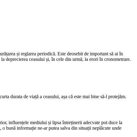
curățarea și reglarea periodică. Este deosebit de important să ai în
 la deprecierea ceasului și, în cele din urmă, la erori în cronometrare.
curta durata de viață a ceasului, așa că este mai bine să-l protejăm.
r, influențele mediului și lipsa întreținerii adecvate pot duce la
e, o bună informație ne-ar putea salva din situații neplăcute unde