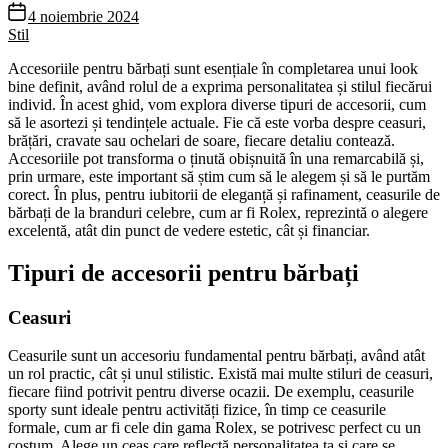
4 noiembrie 2024
Stil
Accesoriile pentru bărbați sunt esențiale în completarea unui look
bine definit, având rolul de a exprima personalitatea și stilul fiecărui
individ. În acest ghid, vom explora diverse tipuri de accesorii, cum
să le asortezi și tendințele actuale. Fie că este vorba despre ceasuri,
brățări, cravate sau ochelari de soare, fiecare detaliu contează.
Accesoriile pot transforma o ținută obișnuită în una remarcabilă și,
prin urmare, este important să știm cum să le alegem și să le purtăm
corect. În plus, pentru iubitorii de eleganță și rafinament, ceasurile de
bărbați de la branduri celebre, cum ar fi Rolex, reprezintă o alegere
excelentă, atât din punct de vedere estetic, cât și financiar.
Tipuri de accesorii pentru bărbați
Ceasuri
Ceasurile sunt un accesoriu fundamental pentru bărbați, având atât
un rol practic, cât și unul stilistic. Există mai multe stiluri de ceasuri,
fiecare fiind potrivit pentru diverse ocazii. De exemplu, ceasurile
sporty sunt ideale pentru activități fizice, în timp ce ceasurile
formale, cum ar fi cele din gama Rolex, se potrivesc perfect cu un
costum. Alege un ceas care reflectă personalitatea ta și care se