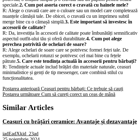
speciale.
2. Cum pot asorta corect o cravată cu hainele mele?
R: Alege o cravată care are o culoare sau un model care completează
nuanțele cămășii tale. De obicei, o cravată cu un imprimeu subtil
merge bine cu o cămașă simplă.
3. Este important să investesc în
accesorii de calitate?
R: Da, investiția în accesorii de calitate poate îmbunătăți semnificativ
aspectul outfit-ului tău și oferă durabilitate.
4. Cum pot alege
perechea potrivită de ochelari de soare?
R: Alege ochelari de soare care se potrivesc formei feței tale. De
exemplu, ochelarii rotunzi se potrivesc cel mai bine cu fețele
pătrate.
5. Care este tendința actuală în accesorii pentru bărbați?
R: Tendințele actuale includ brățări din materiale naturale, ceasuri
minimalistice și genți de tip messenger, care combină stilul cu
funcționalitatea.
Postarea anterioară
Ceasuri pentru bărbați: Ce trebuie să cauți
Postarea următoare
Cum să cureți corect un ceas de mână
Similar Articles
Ceasuri cu brățări ceramice: Avantaje și dezavantaje
iadEadXkid_23ad
25 noiembrie 2024