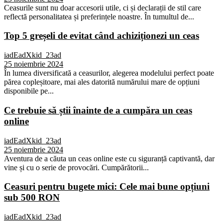
Ceasurile sunt nu doar accesorii utile, ci și declarații de stil care
reflectă personalitatea și preferințele noastre. În tumultul de...
Top 5 greșeli de evitat când achiziționezi un ceas
iadEadXkid_23ad
25 noiembrie 2024
În lumea diversificată a ceasurilor, alegerea modelului perfect poate
părea copleșitoare, mai ales datorită numărului mare de opțiuni
disponibile pe...
Ce trebuie să știi înainte de a cumpăra un ceas
online
iadEadXkid_23ad
25 noiembrie 2024
Aventura de a căuta un ceas online este cu siguranță captivantă, dar
vine și cu o serie de provocări. Cumpărătorii...
Ceasuri pentru bugete mici: Cele mai bune opțiuni
sub 500 RON
iadEadXkid_23ad