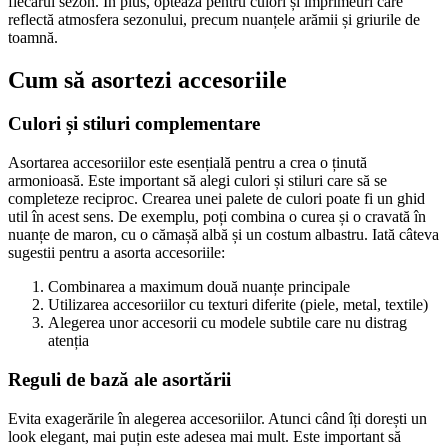
fiecărui sezon. În plus, optează pentru culori și imprimeuri care
reflectă atmosfera sezonului, precum nuanțele arămii și griurile de
toamnă.
Cum să asortezi accesoriile
Culori și stiluri complementare
Asortarea accesoriilor este esențială pentru a crea o ținută
armonioasă. Este important să alegi culori și stiluri care să se
completeze reciproc. Crearea unei palete de culori poate fi un ghid
util în acest sens. De exemplu, poți combina o curea și o cravată în
nuanțe de maron, cu o cămașă albă și un costum albastru. Iată câteva
sugestii pentru a asorta accesoriile:
Combinarea a maximum două nuanțe principale
Utilizarea accesoriilor cu texturi diferite (piele, metal, textile)
Alegerea unor accesorii cu modele subtile care nu distrag
atenția
Reguli de bază ale asortării
Evita exagerările în alegerea accesoriilor. Atunci când îți dorești un
look elegant, mai puțin este adesea mai mult. Este important să