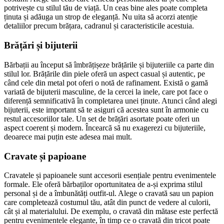
potrivește cu stilul tău de viață. Un ceas bine ales poate completa
ținuta și adăuga un strop de eleganță. Nu uita să acorzi atenție
detaliilor precum brățara, cadranul și caracteristicile acestuia.
Brățări și bijuterii
Bărbații au început să îmbrățișeze brățările și bijuteriile ca parte din
stilul lor. Brățările din piele oferă un aspect casual și autentic, pe
când cele din metal pot oferi o notă de rafinament. Există o gamă
variată de bijuterii masculine, de la cercei la inele, care pot face o
diferență semnificativă în completarea unei ținute. Atunci când alegi
bijuterii, este important să te asiguri că acestea sunt în armonie cu
restul accesoriilor tale. Un set de brățări asortate poate oferi un
aspect coerent și modern. Încearcă să nu exagerezi cu bijuteriile,
deoarece mai puțin este adesea mai mult.
Cravate și papioane
Cravatele și papioanele sunt accesorii esențiale pentru evenimentele
formale. Ele oferă bărbaților oportunitatea de a-și exprima stilul
personal și de a îmbunătăți outfit-ul. Alege o cravată sau un papion
care completează costumul tău, atât din punct de vedere al culorii,
cât și al materialului. De exemplu, o cravată din mătase este perfectă
pentru evenimentele elegante, în timp ce o cravată din tricot poate