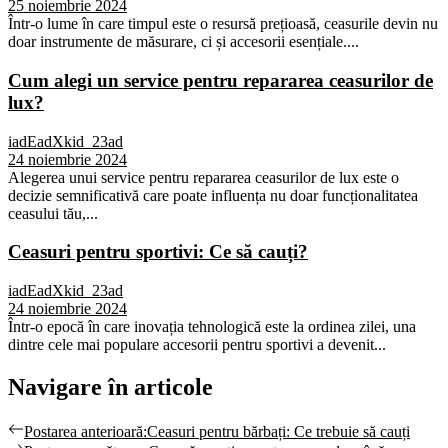
25 noiembrie 2024
Într-o lume în care timpul este o resursă prețioasă, ceasurile devin nu
doar instrumente de măsurare, ci și accesorii esențiale....
Cum alegi un service pentru repararea ceasurilor de
lux?
iadEadXkid_23ad
24 noiembrie 2024
Alegerea unui service pentru repararea ceasurilor de lux este o
decizie semnificativă care poate influența nu doar funcționalitatea
ceasului tău,...
Ceasuri pentru sportivi: Ce să cauți?
iadEadXkid_23ad
24 noiembrie 2024
Într-o epocă în care inovația tehnologică este la ordinea zilei, una
dintre cele mai populare accesorii pentru sportivi a devenit...
Navigare în articole
Postarea anterioară:
Ceasuri pentru bărbați: Ce trebuie să cauți