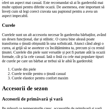
oferi un aspect mai casual. Este recomandat să ai în garderobă mai
multe opțiuni pentru diferite ocazii. De asemenea, este important să
înveți cum să legi corect cravata sau papionul pentru a avea un
aspect impecabil.
Curele
Curelele sunt un alt accesoriu necesar în garderoba bărbaților, având
un desen funcțional, dar și stilistic. O curea bine aleasă poate
transforma o ținută obișnuită în una sofisticată. Atunci când alegi o
curea, ai grijă să se asorteze cu încălțămintea ta, precum și cu restul
ținutei. Curelele din piele sunt versatile și pot fi purtate atât la ocazii
formale, cât și la cele casual. Iată o listă cu cele mai populare tipuri
de curele pe care un bărbat ar trebui să le aibă în garderobă:
Curele din piele
Curele textile pentru o ținută casual
Curele elastice pentru confort maxim
Accesorii de sezon
Accesorii de primăvară și vară
Pe măsură ce temperaturile cresc, accesoriile de primăvară și vară