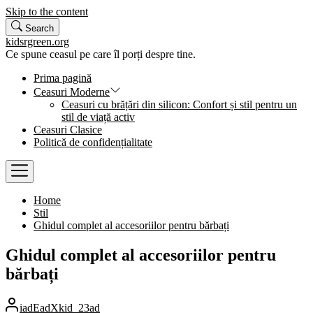
Skip to the content
Search
kidsrgreen.org
Ce spune ceasul pe care îl porți despre tine.
Prima pagină
Ceasuri Moderne
Ceasuri cu brățări din silicon: Confort și stil pentru un
stil de viață activ
Ceasuri Clasice
Politică de confidențialitate
Home
Stil
Ghidul complet al accesoriilor pentru bărbați
Ghidul complet al accesoriilor pentru
bărbați
iadEadXkid_23ad