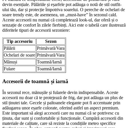
devin esențiale. Pălăriile și eșarfele pot adăuga o notă de stil outfit-
ului tău, dar și protecție împotriva soarelui. O pereche de ochelari de
soare trendy este, de asemenea, un „must-have” în sezonul cald.
Aceste accesorii nu numai că completează look-ul, dar oferă și o
senzație de confort în zilele fierbinți. Aici este o tabelă care ilustrează
diferitele tipuri de accesorii sezoniere:
Tip accesoriu
Sezon
Pălării
Primăvară/Vara
Ochelari de soare
Primăvară/Vara
Mănuși
Toamnă/Iarnă
Fulare
Toamnă/Iarnă
Accesorii de toamnă și iarnă
În sezonul rece, mănușile și fularele devin indispensabile. Aceste
accesorii nu doar că te protejează de frig, dar pot adăuga un plus de
stil ținutei tale. Gecele și paltoanele elegante pot fi accentuate prin
adăugarea unor eșarfe colorate, oferind astfel un aspect premium.
Este important să alegi accesorii care nu numai că se potrivesc cu
ținuta, dar sunt și confortabile și funcționale. Cumpără accesorii din
materiale de calitate, care să reziste la condițiile meteo specifice